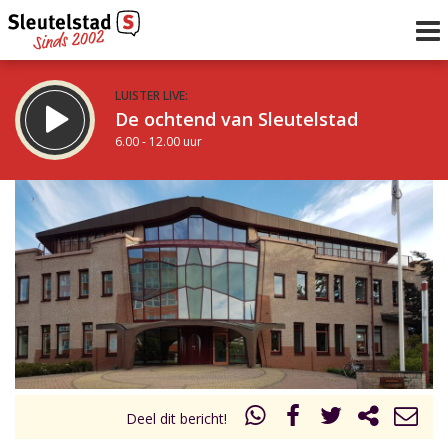
LUISTER LIVE:
De ochtend van Sleutelstad
6.00 - 12.00 uur
STRAKS:
De middag van Sleutelstad
12.00 - 18.00 uur
uur 1 van 0
Vorig uur
Volgend uur
Inklappen
Deel dit bericht!