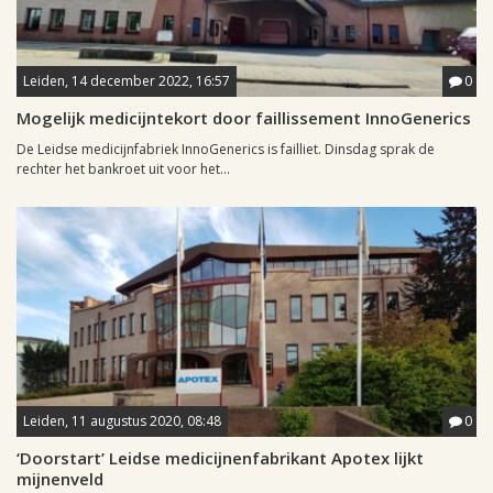
Leiden, 14 december 2022, 16:57
0
Mogelijk medicijntekort door faillissement InnoGenerics
De Leidse medicijnfabriek InnoGenerics is failliet. Dinsdag sprak de
rechter het bankroet uit voor het...
Leiden, 11 augustus 2020, 08:48
0
‘Doorstart’ Leidse medicijnenfabrikant Apotex lijkt
mijnenveld