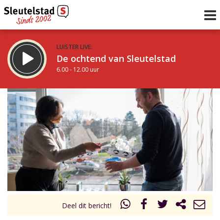
LUISTER LIVE:
De ochtend van Sleutelstad
6.00 - 12.00 uur
STRAKS:
De middag van Sleutelstad
12.00 - 17.00 uur
uur 1 van 0
Vorig uur
Volgend uur
Inklappen
Deel dit bericht!