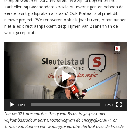
troepen wederom zal aanvoeren. “We zijn al begonnen met
aanbellen bij tweehonderd sociale huurwoningen en hebben de
eerste twintig afspraken al staan.” Ook Portaal is blij met dit
nieuwe project. “We renoveren ook elk jaar huizen, maar kunnen
niet alles direct aanpakken”, zegt Tijmen van Zaanen van de
woningcorporatie.
Videospeler
00:00
12:59
Nieuws071-presentator Gerry van Bakel in gesprek met
wijkambassadeur Bart Groeneweg van de Energiefixers071 en
Tijmen van Zaanen van woningcorpor
atie Portaal over de tweede