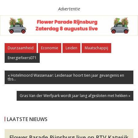
Advertentie
Duurzaamheid
Economie
Leiden
Maatschappij
Energiefixers071
« Hotelmoord Wassenaar: Leidenaar hoort tien jaar gevangenis en
tbs...
Gras Van der Werfpark wordt jaar lang afgesloten met hekken »
LAATSTE NIEUWS
Flower Parade Rijnsburg live op RTV Katwijk