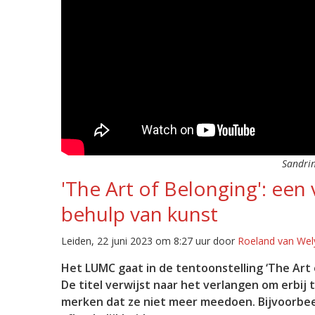
Sandrin
'The Art of Belonging': ee
behulp van kunst
Leiden, 22 juni 2023 om 8:27 uur door
Roeland van Wel
Het LUMC gaat in de tentoonstelling ‘The Art
De titel verwijst naar het verlangen om erbij
merken dat ze niet meer meedoen. Bijvoorbe