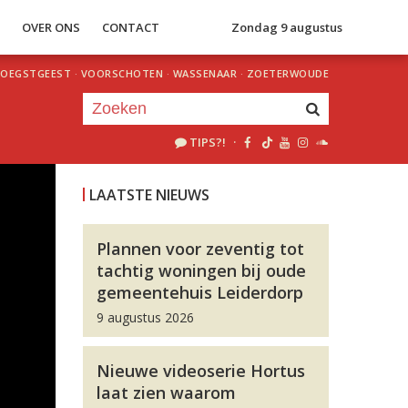
S
OVER ONS
CONTACT
Zondag 9 augustus
OEGSTGEEST
·
VOORSCHOTEN
·
WASSENAAR
·
ZOETERWOUDE
TIPS?!
·
Je luistert nu naar
uur 1 van 0
LAATSTE NIEUWS
«
Vorig uur
Volgend uur
»
Plannen voor zeventig tot
tachtig woningen bij oude
gemeentehuis Leiderdorp
9 augustus 2026
Nieuwe videoserie Hortus
laat zien waarom