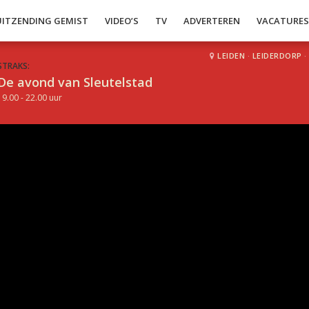
UITZENDING GEMIST
VIDEO’S
TV
ADVERTEREN
VACATURE
LEIDEN
·
LEIDERDORP
·
STRAKS:
De avond van Sleutelstad
19.00 - 22.00 uur