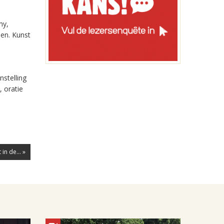
my,
den. Kunst
stelling
, oratie
in de... »