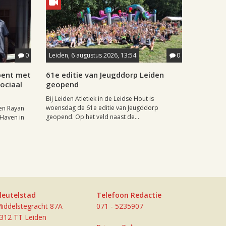
0
Leiden, 6 augustus 2026, 13:54
0
pent met
61e editie van Jeugddorp Leiden
ociaal
geopend
Bij Leiden Atletiek in de Leidse Hout is
woensdag de 61e editie van Jeugddorp
en Rayan
geopend. Op het veld naast de...
 Haven in
leutelstad
Telefoon Redactie
iddelstegracht 87A
071 - 5235907
312 TT Leiden