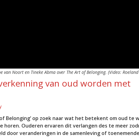
e van Noort en Tineke Abma over The Art of Belonging. (Video: Roeland
n verkenning van oud worden met
y
 of Belonging’ op zoek naar wat het betekent om oud te 
 te horen. Ouderen ervaren dit verlangen des te meer zod
eld door veranderingen in de samenleving of toenemend