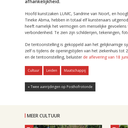
afhankelijkheid.
Hoofd kunstzaken LUMC, Sandrine van Noort, en hoogle
Tineke Abma, hebben in totaal elf kunstenaars uitgeno
heeft namelijk het vermogen om menselijke gevoelens t
verbondenheid. Te zien zijn schilderijen, tekeningen, foto
De tentoonstelling is gekoppeld aan het gelijknamige s
zelf is tijdens de openingstijden van het ziekenhuis tot
en de tentoonstelling, beluister
de aflevering van 18 ju
Cultuur
Leiden
Maatschappij
« Twee aanrijdingen op Posthofrotonde
MEER CULTUUR