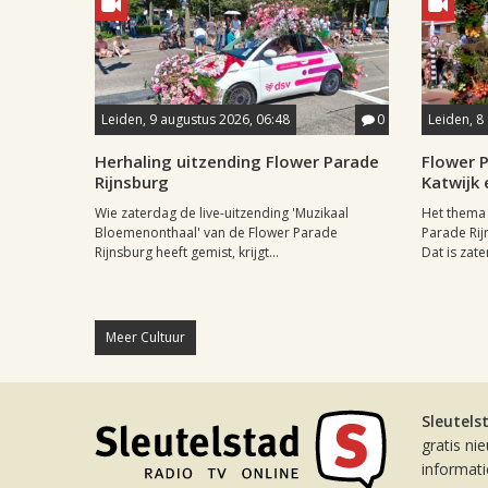
Leiden, 9 augustus 2026, 06:48
0
Leiden, 8
Herhaling uitzending Flower Parade
Flower P
Rijnsburg
Katwijk 
Wie zaterdag de live-uitzending 'Muzikaal
Het thema 
Bloemenonthaal' van de Flower Parade
Parade Rij
Rijnsburg heeft gemist, krijgt...
Dat is zate
Meer Cultuur
Sleutels
gratis ni
informat