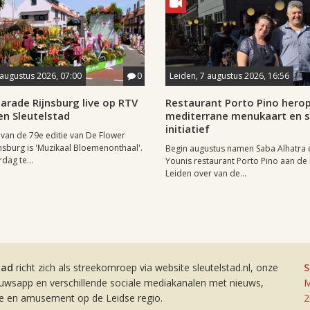
 augustus 2026, 07:00
0
Leiden, 7 augustus 2026, 16:56
arade Rijnsburg live op RTV
Restaurant Porto Pino hero
en Sleutelstad
mediterrane menukaart en s
initiatief
van de 79e editie van De Flower
nsburg is 'Muzikaal Bloemenonthaal'.
Begin augustus namen Saba Alhatra 
rdag te...
Younis restaurant Porto Pino aan de
Leiden over van de...
tad
richt zich als streekomroep via website sleutelstad.nl, onze
S
euwsapp en verschillende sociale mediakanalen met nieuws,
M
ie en amusement op de Leidse regio.
2