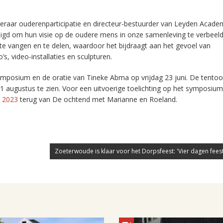
raar ouderenparticipatie en directeur-bestuurder van Leyden Acade
digd om hun visie op de oudere mens in onze samenleving te verbeel
e vangen en te delen, waardoor het bijdraagt aan het gevoel van
’s, video-installaties en sculpturen.
ymposium en de oratie van Tineke Abma op vrijdag 23 juni. De tentoon
 21 augustus te zien. Voor een uitvoerige toelichting op het symposium
ni 2023
terug van De ochtend met Marianne en Roeland.
Zoeterwoude is klaar voor het Dorpsfeest: 'Vier dagen feest 