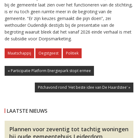
bij de gemeente laat zien over het functioneren van de stichting,
is er nu toch geen ruimte meer in de begroting van de
gemeente. “Er zijn keuzes gemaakt die pijn doen”, zei
wethouder Oudendijk destijds bij de presentatie van de
begroting waaruit bleek dat het vanaf 2026 einde verhaal is met
de subsidie voor Dorpsmarketing.
Maatschappij
Oegstgeest
Politiek
« Participatie Platform Energiepark stopt ermee
Pitchavond rond 'Het beste idee van De Haardstee' »
LAATSTE NIEUWS
Plannen voor zeventig tot tachtig woningen
bij oude gemeentehuis Leiderdorp