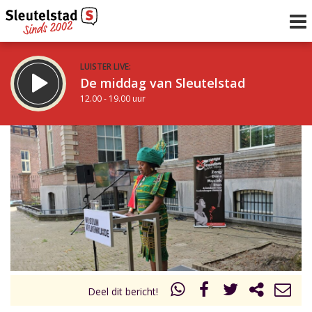
LUISTER LIVE:
De middag van Sleutelstad
12.00 - 19.00 uur
STRAKS:
De avond van Sleutelstad
19.00 - 22.00 uur
uur 1 van 0
Vorig uur
Volgend uur
Inklappen
Deel dit bericht!