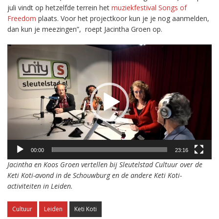
juli vindt op hetzelfde terrein het
muziekfestival Songs of
Freedom
plaats. Voor het projectkoor kun je je nog aanmelden,
dan kun je meezingen”, roept Jacintha Groen op.
Videospeler
00:00
23:16
Jacintha en Koos Groen vertellen bij Sleutelstad Cultuur over de
Keti Koti-avond in de Schouwburg en de andere Keti Koti-
activiteiten in Leiden.
Cultuur
Leiden
Keti Koti