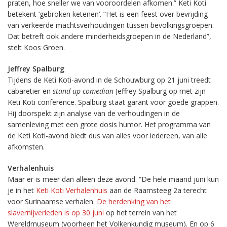
praten, hoe sneller we van vooroordelen afkomen.” Keti Koti
betekent ‘gebroken ketenen’. “Het is een feest over bevrijding
van verkeerde machtsverhoudingen tussen bevolkingsgroepen.
Dat betreft ook andere minderheidsgroepen in de Nederland”,
stelt Koos Groen.
Jeffrey Spalburg
Tijdens de Keti Koti-avond in de Schouwburg op 21 juni treedt
cabaretier en
stand up comedian
Jeffrey Spalburg op met zijn
Keti Koti conference. Spalburg staat garant voor goede grappen.
Hij doorspekt zijn analyse van de verhoudingen in de
samenleving met een grote dosis humor. Het programma van
de Keti Koti-avond biedt dus van alles voor iedereen, van alle
afkomsten.
Verhalenhuis
Maar er is meer dan alleen deze avond. “De hele maand juni kun
je in het
Keti Koti Verhalenhuis
aan de Raamsteeg 2a terecht
voor Surinaamse verhalen.
De herdenking van het
slavernijverleden is op 30 juni
op het terrein van het
Wereldmuseum (voorheen het Volkenkundig museum). En op 6