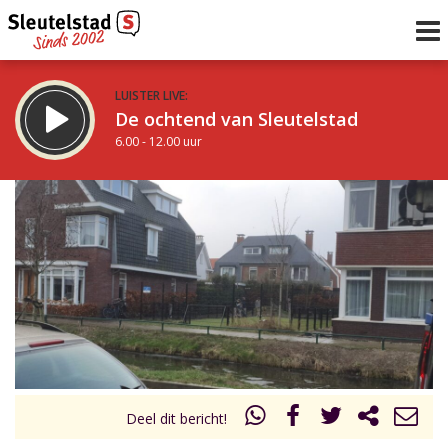
LUISTER LIVE:
De ochtend van Sleutelstad
6.00 - 12.00 uur
STRAKS:
De middag van Sleutelstad
12.00 - 18.00 uur
uur 1 van 0
Vorig uur
Volgend uur
Inklappen
Deel dit bericht!