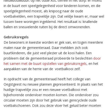
nieuwbouwbuurt op het oude ASC-terrein in het dorp: er moest
in de buurt een speelgelegenheid voor kinderen komen, en die
speelgelegenheid moest, als knipoog naar de oude
voetbalvelden, een trapveldje zijn. Dat veldje kwam er, maar wel
tussen twee woningen ingeklemd. Het resultaat is: knallende
ballen en sneuvelende ruiten bij de direct omwonenden.
Gebruiksregels
De bewoners in kwestie worden er gek van, en togen meerdere
malen naar de gemeenteraad. Daar meldden zich ook
buurtkinderen, die juist veel plezier uit de kooi halen. Een
probleem dat de gemeenteraad probeerde te beslechten
door
het samen met de buurt opstellen van gebruiksregels
, en het
aanpakken van de herrie van de voetbalkooi zelf.
In opdracht van de gemeenteraad heeft het college van
Oegstgeest nu nieuwe plannen gepresenteerd. In plaats van het
huidige trapveldje zou er een nieuwe voetbalkooi met
bijbehorende ondervloer moeten komen. Die ondervloer zou
circulair moeten zijn door het gebruik van gerecyclede oude
voetbalschoenen. Ook zou deze vloer het geluid beter moeten