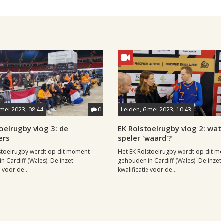
 mei 2023, 08:44
0
Leiden, 6 mei 2023, 10:43
oelrugby vlog 3: de
EK Rolstoelrugby vlog 2: wat
ers
speler 'waard'?
stoelrugby wordt op dit moment
Het EK Rolstoelrugby wordt op dit 
n Cardiff (Wales). De inzet:
gehouden in Cardiff (Wales). De inzet
e voor de...
kwalificatie voor de...