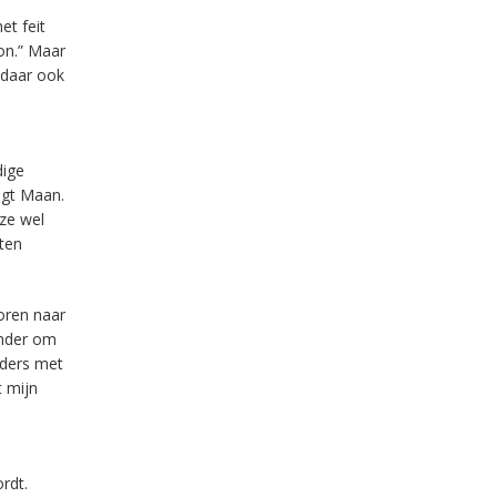
et feit
on.” Maar
 daar ook
dige
zegt Maan.
 ze wel
aten
oren naar
onder om
nders met
t mijn
rdt.