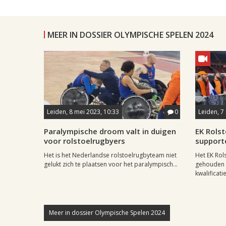
MEER IN DOSSIER OLYMPISCHE SPELEN 2024
Leiden, 8 mei 2023, 10:33
0
Leiden, 7
Paralympische droom valt in duigen
EK Rolst
voor rolstoelrugbyers
support
Het is het Nederlandse rolstoelrugbyteam niet
Het EK Rol
gelukt zich te plaatsen voor het paralympisch...
gehouden i
kwalificati
Meer in dossier Olympische Spelen 2024