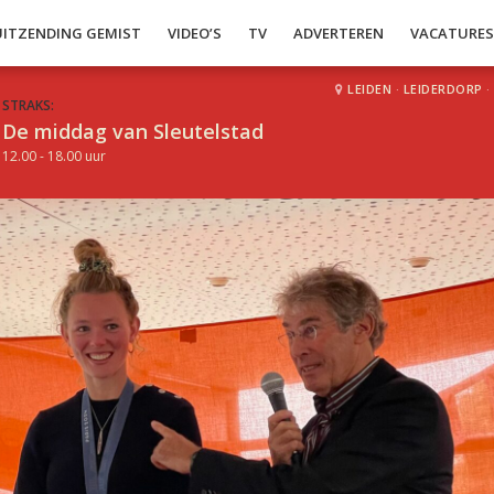
UITZENDING GEMIST
VIDEO’S
TV
ADVERTEREN
VACATURE
LEIDEN
·
LEIDERDORP
·
STRAKS:
De middag van Sleutelstad
12.00 - 18.00 uur