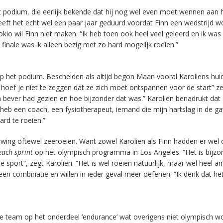
 podium, die eerlijk bekende dat hij nog wel even moet wennen aan h
heeft het echt wel een paar jaar geduurd voordat Finn een wedstrijd w
kio wil Finn niet maken. “Ik heb toen ook heel veel geleerd en ik was
finale was ik alleen bezig met zo hard mogelijk roeien.”
 het podium. Bescheiden als altijd begon Maan vooral Karoliens hui
ar hoef je niet te zeggen dat ze zich moet ontspannen voor de start” 
n bever had gezien en hoe bijzonder dat was.” Karolien benadrukt dat
Ik heb een coach, een fysiotherapeut, iemand die mijn hartslag in de g
ard te roeien.”
ing oftewel zeeroeien. Want zowel Karolien als Finn hadden er wel 
each sprint
op het olympisch programma in Los Angeles. “Het is bijz
 sport”, zegt Karolien. “Het is wel roeien natuurlijk, maar wel heel a
een combinatie en willen in ieder geval meer oefenen. “Ik denk dat he
e team op het onderdeel ‘endurance’ wat overigens niet olympisch wo