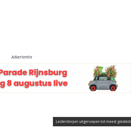
Advertentie
Leiderdorper uitgeroepen tot meest getalente