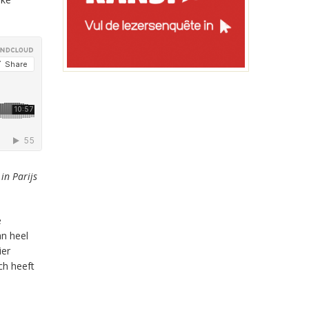
in Parijs
e
an heel
ier
ch heeft