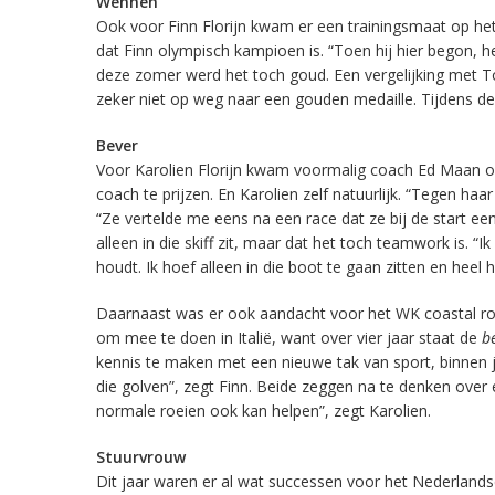
Wennen
Ook voor Finn Florijn kwam er een trainingsmaat op het
dat Finn olympisch kampioen is. “Toen hij hier begon, 
deze zomer werd het toch goud. Een vergelijking met To
zeker niet op weg naar een gouden medaille. Tijdens de 
Bever
Voor Karolien Florijn kwam voormalig coach Ed Maan op
coach te prijzen. En Karolien zelf natuurlijk. “Tegen ha
“Ze vertelde me eens na een race dat ze bij de start ee
alleen in die skiff zit, maar dat het toch teamwork is. “
houdt. Ik hoef alleen in die boot te gaan zitten en heel h
Daarnaast was er ook aandacht voor het WK coastal row
om mee te doen in Italië, want over vier jaar staat de
b
kennis te maken met een nieuwe tak van sport, binnen je
die golven”, zegt Finn. Beide zeggen na te denken over 
normale roeien ook kan helpen”, zegt Karolien.
Stuurvrouw
Dit jaar waren er al wat successen voor het Nederlands