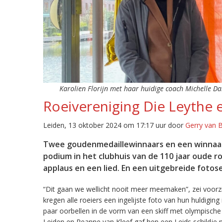
Karolien Florijn met haar huidige coach Michelle Dar
Roeivereniging Die Leythe 
Leiden, 13 oktober 2024 om 17:17 uur door
Gerry van 
Twee goudenmedaillewinnaars en een winnaar 
podium in het clubhuis van de 110 jaar oude r
applaus en een lied. En een uitgebreide fotose
“Dit gaan we wellicht nooit meer meemaken”, zei voorzit
kregen alle roeiers een ingelijste foto van hun huldiging
paar oorbellen in de vorm van een skiff met olympisc
Leiden en Reanne van Kleef gaf hen een Leids schildje