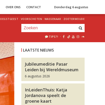
S
OVER ONS
CONTACT
Donderdag 6 augustus
OEGSTGEEST
·
VOORSCHOTEN
·
WASSENAAR
·
ZOETERWOUDE
TIPS?!
·
Je luistert nu naar
uur 1 van 0
LAATSTE NIEUWS
«
Vorig uur
Volgend uur
»
Jubileumeditie Pasar
Leiden bij Wereldmuseum
6 augustus 2026
InLeidenThuis: Katja
Jordanova speelt de
groene kaart