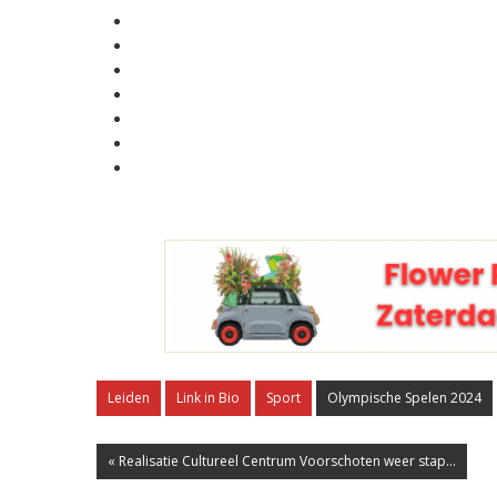
Leiden
Link in Bio
Sport
Olympische Spelen 2024
« Realisatie Cultureel Centrum Voorschoten weer stap...