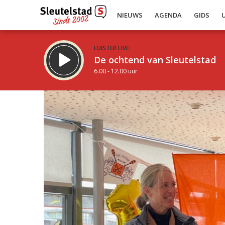
NIEUWS
AGENDA
GIDS
LUISTER LIVE:
De ochtend van Sleutelstad
6.00 - 12.00 uur
Inklappen