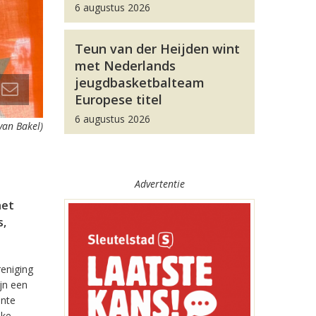
6 augustus 2026
Teun van der Heijden wint
met Nederlands
jeugdbasketbalteam
Europese titel
6 augustus 2026
van Bakel)
Advertentie
het
s,
reniging
ijn een
ente
jke