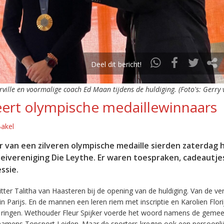
Deel dit bericht!
ville en voormalige coach Ed Maan tijdens de huldiging. (Foto's: Gerry 
eert olympische medaillewinnaars
Bakel
van een zilveren olympische medaille sierden zaterdag 
oeivereniging Die Leythe. Er waren toespraken, cadeautje
ssie.
ter Talitha van Haasteren bij de opening van de huldiging. Van de ve
 in Parijs. En de mannen een leren riem met inscriptie en Karolien Flor
he ringen. Wethouder Fleur Spijker voerde het woord namens de geme
 namens Topsport Leiden. Maar de sporters kregen ook een persoonli