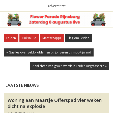
Advertentie
Leiden
Link in Bio
Maatschappij
Slag om Leiden
« Gastles over geldproblemen bij jongeren bij mboRijnland
Aanlichten van groen wordt in Leiden uitgefaseerd »
LAATSTE NIEUWS
Woning aan Maartje Offerspad vier weken
dicht na explosie