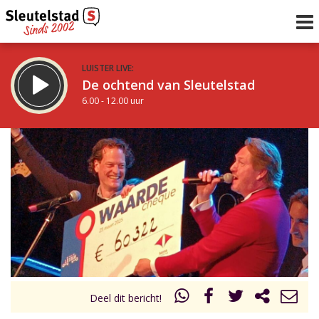
LUISTER LIVE:
De ochtend van Sleutelstad
6.00 - 12.00 uur
STRAKS:
De middag van Sleutelstad
12.00 - 18.00 uur
uur 1 van 0
Vorig uur
Volgend uur
Inklappen
Deel dit bericht!