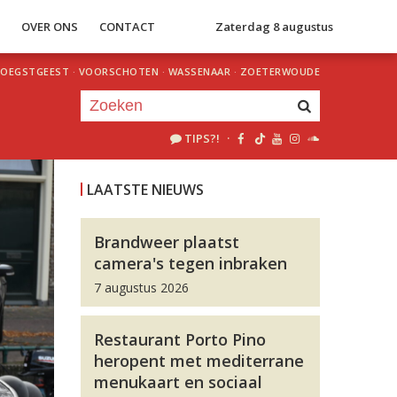
S
OVER ONS
CONTACT
Zaterdag 8 augustus
OEGSTGEEST
·
VOORSCHOTEN
·
WASSENAAR
·
ZOETERWOUDE
TIPS?!
·
Je luistert nu naar
uur 1 van 0
LAATSTE NIEUWS
«
Vorig uur
Volgend uur
»
Brandweer plaatst
camera's tegen inbraken
7 augustus 2026
Restaurant Porto Pino
heropent met mediterrane
menukaart en sociaal