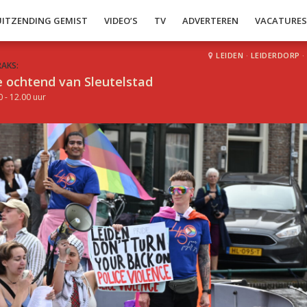
UITZENDING GEMIST
VIDEO’S
TV
ADVERTEREN
VACATURE
LEIDEN
·
LEIDERDORP
·
RAKS:
 ochtend van Sleutelstad
0 - 12.00 uur