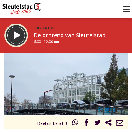
LUISTER LIVE:
De ochtend van Sleutelstad
6.00 - 12.00 uur
STRAKS:
De middag van Sleutelstad
12.00 - 18.00 uur
uur 1 van 0
Vorig uur
Volgend uur
Inklappen
Deel dit bericht!