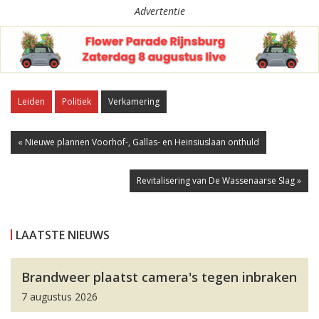
Advertentie
Leiden
Politiek
Verkamering
« Nieuwe plannen Voorhof-, Gallas- en Heinsiuslaan onthuld
Revitalisering van De Wassenaarse Slag »
LAATSTE NIEUWS
Brandweer plaatst camera's tegen inbraken
7 augustus 2026