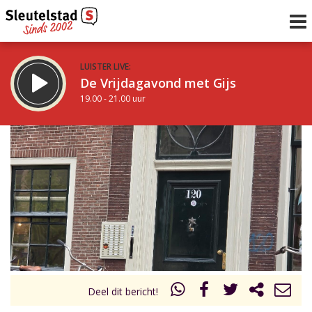
LUISTER LIVE:
De Vrijdagavond met Gijs
19.00 - 21.00 uur
STRAKS:
De avond van Sleutelstad
21.00 - 0.00 uur
uur 1 van 0
Vorig uur
Volgend uur
Inklappen
Deel dit bericht!