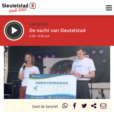
LUISTER LIVE:
De nacht van Sleutelstad
0.00 - 6.00 uur
STRAKS:
De ochtend van Sleutelstad
6.00 - 12.00 uur
uur 1 van 0
Vorig uur
Volgend uur
Inklappen
Deel dit bericht!