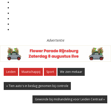
Advertentie
Leiden
Maatschappij
Sport
We zien mekaar
« Tien auto's in beslag genomen bij controle
Gewonde bij mishandeling voor Leiden Centraal »