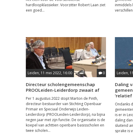
hardloopklassieker. Voorzitter Robert Laan ziet
inmiddels 
een goed...
verschillen
Leiden, 11 mei 2022, 16:00
0
Leiden, 1
Directeur scholengemeenschap
Daling 
PROOLeiden-Leiderdorp zwaait af
gemeent
‘relatief
Per 1 augustus 2022 stopt Marton de Pinth,
directeur-bestuurder van Stichting Openbaar
Ondanks de
Primair en Speciaal Onderwijs Leiden-
gemeenter
Leiderdorp (PROOLeiden-Leiderdorp), na bijna
is er in L
negen jaar met zijn functie. De organisatie is de
daling dan
koepel van achttien openbare basisscholen en
sluitend 
twee scholen...
sprake is 