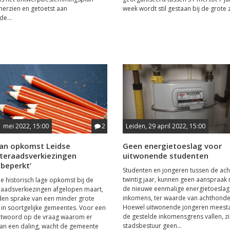
herzien en getoetst aan
week wordt stil gestaan bij de grote z
de...
1 mei 2022, 15:00
2
Leiden, 29 april 2022, 15:00
van opkomst Leidse
Geen energietoeslag voor
eraadsverkiezingen
uitwonende studenten
 beperkt’
Studenten en jongeren tussen de ach
twintig jaar, kunnen geen aanspraa
 historisch lage opkomst bij de
de nieuwe eenmalige energietoeslag
aadsverkiezingen afgelopen maart,
inkomens, ter waarde van achthonde
eiden sprake van een minder grote
Hoewel uitwonende jongeren meesta
 in soortgelijke gemeentes. Voor een
de gestelde inkomensgrens vallen, zi
antwoord op de vraag waarom er
stadsbestuur geen...
van een daling, wacht de gemeente