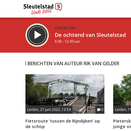
LUISTER LIVE:
De ochtend van Sleutelstad
6.00 - 12.00 uur
BERICHTEN VAN AUTEUR RIK VAN GELDER
Inklappen
Leiden, 27 juni 2022, 13:59
0
Leiden, 11
Fietsroute ’tussen de Rijndijken’ op
Pietersk
de schop
jonge o