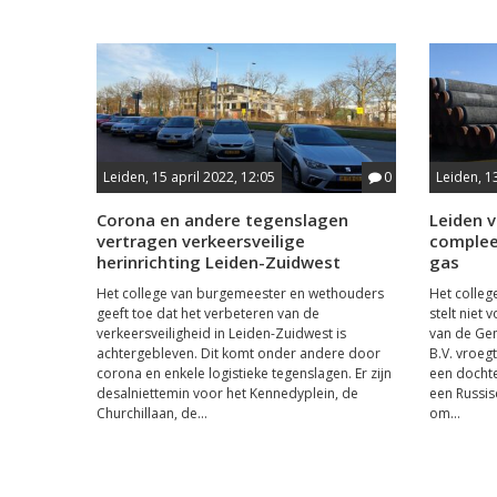
Leiden, 15 april 2022, 12:05
0
Leiden, 1
Corona en andere tegenslagen
Leiden v
vertragen verkeersveilige
complee
herinrichting Leiden-Zuidwest
gas
Het college van burgemeester en wethouders
Het colle
geeft toe dat het verbeteren van de
stelt niet
verkeersveiligheid in Leiden-Zuidwest is
van de Gem
achtergebleven. Dit komt onder andere door
B.V. vroeg
corona en enkele logistieke tegenslagen. Er zijn
een docht
desalniettemin voor het Kennedyplein, de
een Russisc
Churchillaan, de...
om...