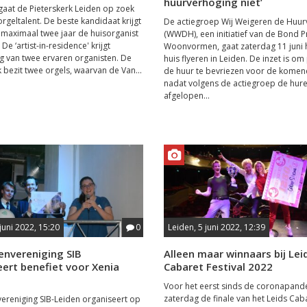
huurverhoging niet’
 gaat de Pieterskerk Leiden op zoek
orgeltalent. De beste kandidaat krijgt
De actiegroep Wij Weigeren de Huur
maximaal twee jaar de huisorganist
(WWDH), een initiatief van de Bond P
De ‘artist-in-residence' krijgt
Woonvormen, gaat zaterdag 11 juni 
g van twee ervaren organisten. De
huis flyeren in Leiden. De inzet is om 
k bezit twee orgels, waarvan de Van...
de huur te bevriezen voor de komende
nadat volgens de actiegroep de hur
afgelopen...
juni 2022, 15:20
0
Leiden, 5 juni 2022, 12:39
envereniging SIB
Alleen maar winnaars bij Lei
ert benefiet voor Xenia
Cabaret Festival 2022
Voor het eerst sinds de coronapand
zaterdag de finale van het Leids Cab
ereniging SIB-Leiden organiseert op