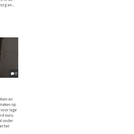
org en...
0
ttien en
k maken op
 voor lage
rd euro.
l onder
et het