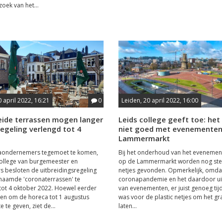
oek van het...
0 april 2022, 16:21
0
Leiden, 20 april 2022, 16:00
eide terrassen mogen langer
Leids college geeft toe: het
 regeling verlengd tot 4
niet goed met evenemente
Lammermarkt
ondernemers tegemoet te komen,
Bij het onderhoud van het evenemen
college van burgemeester en
op de Lammermarkt worden nog stee
 besloten de uitbreidingsregeling
netjes gevonden. Opmerkelijk, omda
naamde 'coronaterrassen' te
coronapandemie en het daardoor uit
tot 4 oktober 2022. Hoewel eerder
van evenementen, er juist genoeg tijd
en om de horeca tot 1 augustus
was voor de plastic netjes om het gr
e te geven, ziet de...
laten...