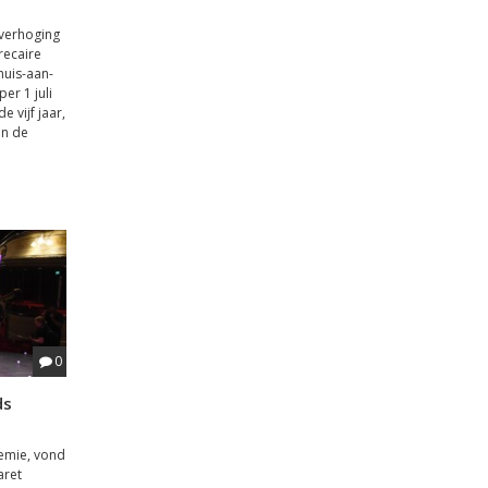
verhoging
recaire
huis-aan-
per 1 juli
 vijf jaar,
en de
0
ds
emie, vond
aret