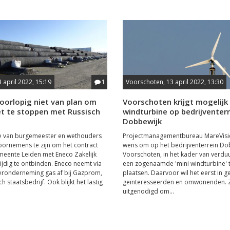
3 april 2022, 15:19
1
Voorschoten, 13 april 2022, 13:30
oorlopig niet van plan om
Voorschoten krijgt mogelijk
t te stoppen met Russisch
windturbine op bedrijventerr
Dobbewijk
ge van burgemeester en wethouders
Projectmanagementbureau MareVisie
 voornemens te zijn om het contract
wens om op het bedrijventerrein Do
eente Leiden met Eneco Zakelijk
Voorschoten, in het kader van verdu
tijdig te ontbinden. Eneco neemt via
een zogenaamde 'mini windturbine' 
eronderneming gas af bij Gazprom,
plaatsen. Daarvoor wil het eerst in 
h staatsbedrijf. Ook blijkt het lastig
geïnteresseerden en omwonenden. Z
uitgenodigd om...