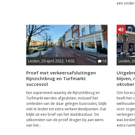
een onderz
Leiden, 29 april 2022, 14:02
16
Leiden, 2
Proef met verkeersafsluitingen
Uitgebr
Rijnzichtbrug en Turfmarkt
blijven,
succesvol
oktober
Een experiment waarbij de Rijnzichtbrug en
Om horeca
Turfmarkt werden afgesloten, inclusief het
heeft het 
omleiden van de daar gelegen busroutes, blijkt
wethouders
niet te leiden tot extra verkeersknelpunten. Dat
voor zoge
blijkt uit een brief van het stadsbestuur. De
verlengen 
uitkomsten van de proef dragen bij aan wens
was beslot
van het...
extra ruimt