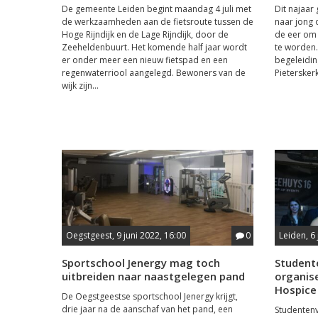
De gemeente Leiden begint maandag 4 juli met
Dit najaar
de werkzaamheden aan de fietsroute tussen de
naar jong 
Hoge Rijndijk en de Lage Rijndijk, door de
de eer om 
Zeeheldenbuurt. Het komende half jaar wordt
te worden. 
er onder meer een nieuw fietspad en een
begeleidin
regenwaterriool aangelegd. Bewoners van de
Pietersker
wijk zijn...
Oegstgeest, 9 juni 2022, 16:00
0
Leiden, 6 
Sportschool Jenergy mag toch
Student
uitbreiden naar naastgelegen pand
organise
Hospice
De Oegstgeestse sportschool Jenergy krijgt,
drie jaar na de aanschaf van het pand, een
Studentenv