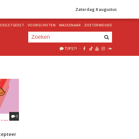
Zaterdag 8 augustus
OEGSTGEEST
·
VOORSCHOTEN
·
WASSENAAR
·
ZOETERWOUDE
TIPS?!
·
Je luistert nu naar
uur 1 van 0
«
Vorig uur
Volgend uur
»
0
ccepteer