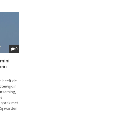
0
 mini
ein
 heeft de
bbewijk in
urzaming,
te
gesprek met
ij worden