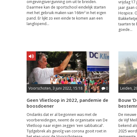
omgevingsvergunning om uit te breiden.
vrijdag 17 
Daarmee kan de sportschool eindelijk starten
jaar gaan 
met het gebruik maken van 166m² in het eigen
Hospice. 
pand. Er lijkt zo een einde te komen aan een
Bakkefietj
langlopend...
taarten te
goede...
Voorschoten, 3 juni 2022, 15:18
0
Leiden, 2
Geen Vlietloop in 2022, pandemie de
Bouw ‘De
boosdoener
bestemm
Ondanks dat er al begonnen was met de
De nieuwe
voorbereidingen, neemt de organisatie van De
de Vijf Me
Vlietloop naar eigen zeggen 'een sabbatical'.
bekend als
Tijdgebrek als gevolg van corona gooit roet in
2025 word
het eten voor de Voorschotense
gemeente 