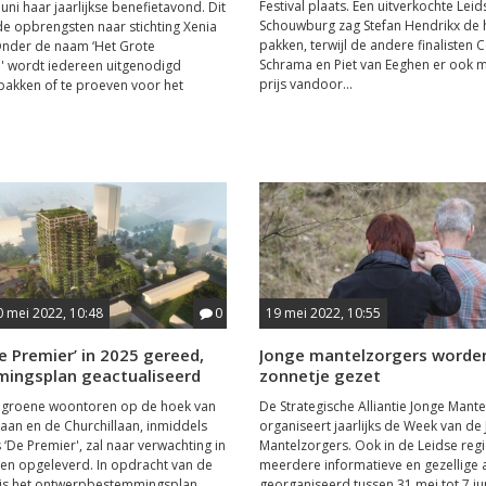
Festival plaats. Een uitverkochte Leid
juni haar jaarlijkse benefietavond. Dit
Schouwburg zag Stefan Hendrikx de 
de opbrengsten naar stichting Xenia
pakken, terwijl de andere finalisten C
Onder de naam ‘Het Grote
Schrama en Piet van Eeghen er ook 
e' wordt iedereen uitgenodigd
prijs vandoor...
 bakken of te proeven voor het
0 mei 2022, 10:48
0
19 mei 2022, 10:55
 Premier’ in 2025 gereed,
Jonge mantelzorgers worden
ingsplan geactualiseerd
zonnetje gezet
 groene woontoren op de hoek van
De Strategische Alliantie Jonge Mant
ilaan en de Churchillaan, inmiddels
organiseert jaarlijks de Week van de
 ‘De Premier', zal naar verwachting in
Mantelzorgers. Ook in de Leidse re
en opgeleverd. In opdracht van de
meerdere informatieve en gezellige a
is het ontwerpbestemmingsplan
georganiseerd tussen 31 mei tot 7 jun