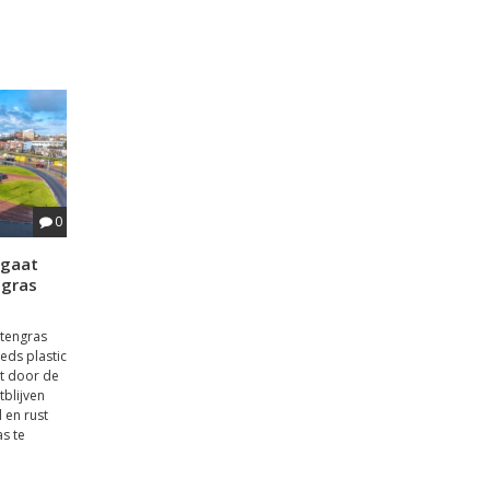
0
 gaat
ngras
tengras
ds plastic
t door de
blijven
 en rust
as te