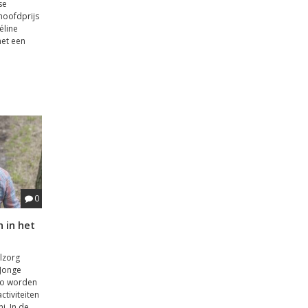
se
hoofdprijs
éline
met een
0
 in het
elzorg
 Jonge
gio worden
ctiviteiten
i. In de