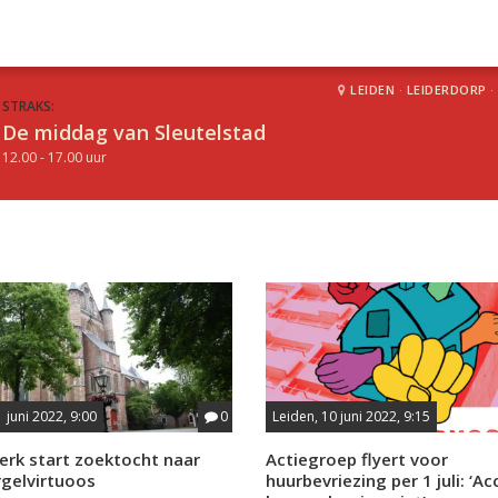
LEIDEN
·
LEIDERDORP
·
STRAKS:
De middag van Sleutelstad
12.00 - 17.00 uur
 juni 2022, 9:00
0
Leiden, 10 juni 2022, 9:15
erk start zoektocht naar
Actiegroep flyert voor
rgelvirtuoos
huurbevriezing per 1 juli: ‘A