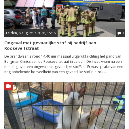
Leiden, 6 augustus 2026, 15:15
0
Ongeval met gevaarlijke stof bij bedrijf aan
Rooseveltstraat
De brandweer is rond 14.40 uur massaal uitgerukt richting het pand van
Bergman Clinics aan de Rooseveltstraat in Leiden. De inzet kwam na een
melding over een ongeval met gevaarlijke stoffen . Er was sprake van een
nog onbekende hoeveelheid van een gevaarlijke stof die zou...