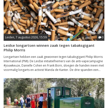
Leiden, 7 augustus 2026, 15:59
0
Leidse longartsen winnen zaak tegen tabaksgigant
Philip Morris
Longartsen hebben een zaak gewonnen tegen tabaksgigant Philip Morris
International (PMI). De Leidse initiatiefnemers van de anti-vapecampagne
#jouwkeuze, Danielle Cohen en Frank Born, sloegen de handen ineen met
voormalig longarts en activist Wanda de Kanter. De drie spanden een...