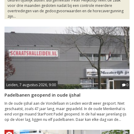
deuren tijdelijk sluiten. Burgemeester Peter Heijkoop heeft de zaak
voor drie maanden gesloten nadat bij een controle meerdere
overtredingen van de gedoogvoorwaarden en de horecavergunning
zijn...
Leiden, 7 augustus 2026, 9:00
0
Padelbanen geopend in oude ijshal
In de oude ijshal aan de Vondellaan in Leiden wordt weer gesport. Niet
geschaatst, zoals 47 jaar lang, maar gepadeld. In de oude Menkenhal is
eind vorige maand StarPoint Padel geopend. In de hal waar jarenlang ijs
op de vloer lag, liggen nu elf padelbanen. Daar kan elke dag van de...