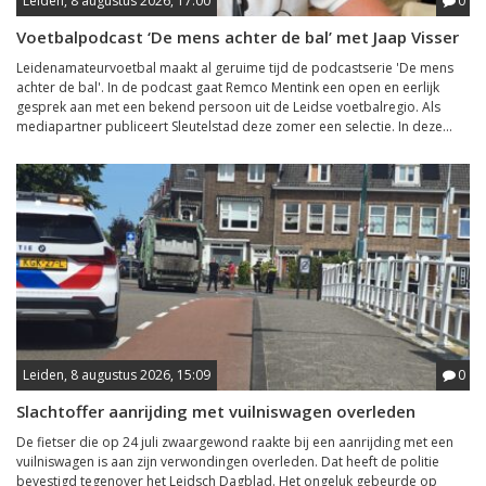
Leiden, 8 augustus 2026, 17:00
0
Voetbalpodcast ‘De mens achter de bal’ met Jaap Visser
Leidenamateurvoetbal maakt al geruime tijd de podcastserie 'De mens
achter de bal'. In de podcast gaat Remco Mentink een open en eerlijk
gesprek aan met een bekend persoon uit de Leidse voetbalregio. Als
mediapartner publiceert Sleutelstad deze zomer een selectie. In deze...
Leiden, 8 augustus 2026, 15:09
0
Slachtoffer aanrijding met vuilniswagen overleden
De fietser die op 24 juli zwaargewond raakte bij een aanrijding met een
vuilniswagen is aan zijn verwondingen overleden. Dat heeft de politie
bevestigd tegenover het Leidsch Dagblad. Het ongeluk gebeurde op