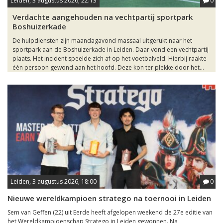
Leiden, 3 augustus 2026, 22:13
0
Verdachte aangehouden na vechtpartij sportpark
Boshuizerkade
De hulpdiensten zijn maandagavond massaal uitgerukt naar het
sportpark aan de Boshuizerkade in Leiden. Daar vond een vechtpartij
plaats. Het incident speelde zich af op het voetbalveld. Hierbij raakte
één persoon gewond aan het hoofd. Deze kon ter plekke door het...
Leiden, 3 augustus 2026, 18:00
0
Nieuwe wereldkampioen stratego na toernooi in Leiden
Sem van Geffen (22) uit Eerde heeft afgelopen weekend de 27e editie van
het Wereldkampioenschap Stratego in Leiden gewonnen. Na