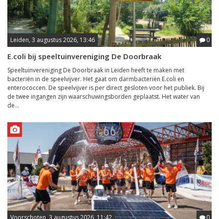
Leiden, 3 augustus 2026, 13:46
0
E.coli bij speeltuinvereniging De Doorbraak
Speeltuinvereniging De Doorbraak in Leiden heeft te maken met
bacteriën in de speelvijver. Het gaat om darmbacteriën E.coli en
enterococcen. De speelvijver is per direct gesloten voor het publiek. Bij
de twee ingangen zijn waarschuwingsborden geplaatst. Het water van
de...
Voorschoten, 3 augustus 2026, 11:42
0