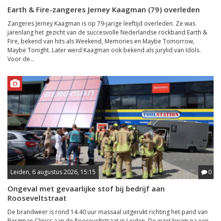
Earth & Fire-zangeres Jerney Kaagman (79) overleden
Zangeres Jerney Kaagman is op 79-jarige leeftijd overleden. Ze was
jarenlang het gezicht van de succesvolle Nederlandse rockband Earth &
Fire, bekend van hits als Weekend, Memories en Maybe Tomorrow,
Maybe Tonight. Later werd Kaagman ook bekend als jurylid van Idols.
Voor de...
Leiden, 6 augustus 2026, 15:15
0
Ongeval met gevaarlijke stof bij bedrijf aan
Rooseveltstraat
De brandweer is rond 14.40 uur massaal uitgerukt richting het pand van
Bergman Clinics aan de Rooseveltstraat in Leiden. De inzet kwam na een