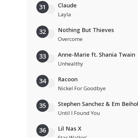
Claude
31
Layla
Nothing But Thieves
32
Overcome
Anne-Marie ft. Shania Twain
33
Unhealthy
Racoon
34
Nickel For Goodbye
Stephen Sanchez & Em Beiho
35
Until I Found You
Lil Nas X
36
Star Walkin'