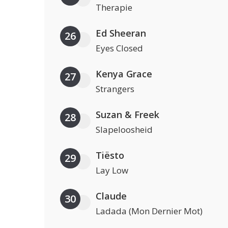
Therapie
Ed Sheeran
26
Eyes Closed
Kenya Grace
27
Strangers
Suzan & Freek
28
Slapeloosheid
Tiësto
29
Lay Low
Claude
30
Ladada (Mon Dernier Mot)