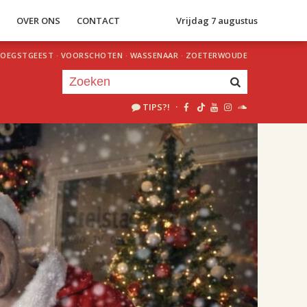
S
OVER ONS
CONTACT
Vrijdag 7 augustus
OEGSTGEEST
·
VOORSCHOTEN
·
WASSENAAR
·
ZOETERWOUDE
TIPS?!
·
Je luistert nu naar
uur 1 van 6
«
Vorig uur
Volgend uur
»
13.00