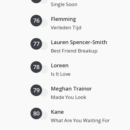
Single Soon
Flemming
76
Verleden Tijd
Lauren Spencer-Smith
77
Best Friend Breakup
Loreen
78
Is It Love
Meghan Trainor
79
Made You Look
Kane
80
What Are You Waiting For