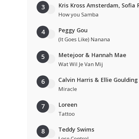
3
How you Samba
Peggy Gou
4
(It Goes Like) Nanana
Metejoor & Hannah Mae
5
Wat Wil Je Van Mij
Calvin Harris & Ellie Goulding
6
Miracle
Loreen
7
Tattoo
Teddy Swims
8
Lose Control