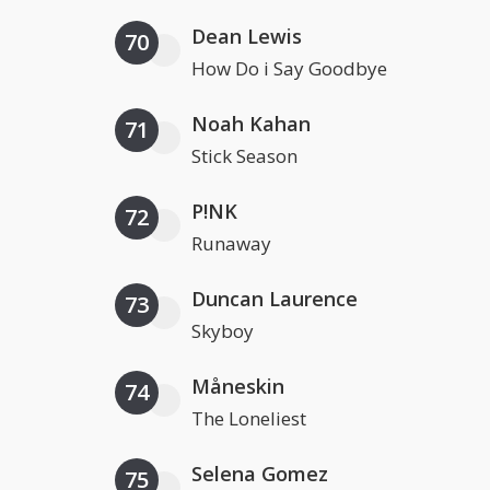
Dean Lewis
70
How Do i Say Goodbye
Noah Kahan
71
Stick Season
P!NK
72
Runaway
Duncan Laurence
73
Skyboy
Måneskin
74
The Loneliest
Selena Gomez
75