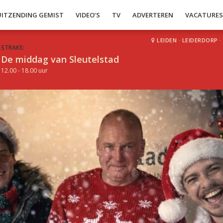
UITZENDING GEMIST
VIDEO’S
TV
ADVERTEREN
VACATURE
LEIDEN
·
LEIDERDORP
·
STRAKS:
De middag van Sleutelstad
12.00 - 18.00 uur