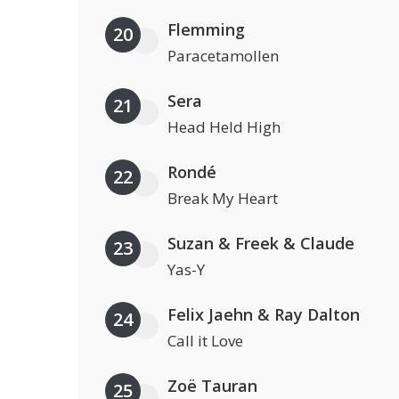
Flemming
20
Paracetamollen
Sera
21
Head Held High
Rondé
22
Break My Heart
Suzan & Freek & Claude
23
Yas-Y
Felix Jaehn & Ray Dalton
24
Call it Love
Zoë Tauran
25