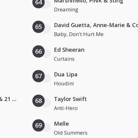
Marshmello, P!NK & Sting
64
Dreaming
65
Baby, Don't Hurt Me
Ed Sheeran
66
Curtains
Dua Lipa
67
Houdini
Metro Boomin', The Weeknd & 21 Savage
Taylor Swift
68
Anti-Hero
Melle
69
Old Summers