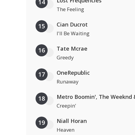
Lost Frequencies
14
The Feeling
Cian Ducrot
15
I'll Be Waiting
Tate Mcrae
16
Greedy
OneRepublic
17
Runaway
18
Creepin'
Niall Horan
19
Heaven