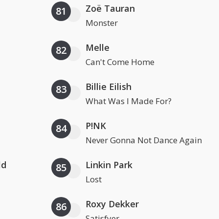
Zoë Tauran
81
Monster
Melle
82
Can't Come Home
Billie Eilish
83
What Was I Made For?
P!NK
84
Never Gonna Not Dance Again
ld
Linkin Park
85
Lost
Roxy Dekker
86
Satisfyer