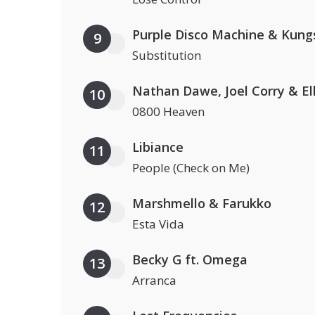
Purple Disco Machine & Kung
9
Substitution
10
0800 Heaven
Libiance
11
People (Check on Me)
Marshmello & Farukko
12
Esta Vida
Becky G ft. Omega
13
Arranca