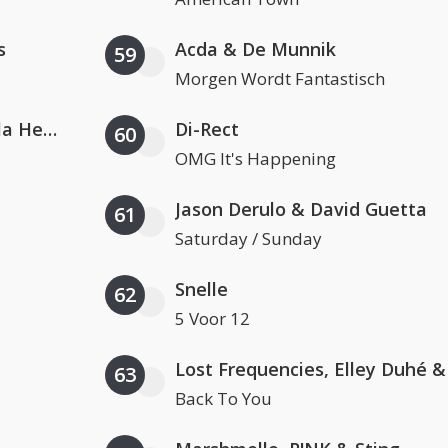
s
Acda & De Munnik
59
Morgen Wordt Fantastisch
Nathan Dawe, Joel Corry & Ella Henderson
Di-Rect
60
OMG It's Happening
Jason Derulo & David Guetta
61
Saturday / Sunday
Snelle
62
5 Voor 12
63
Back To You