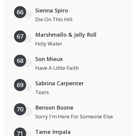
Sienna Spiro
66
Die On This Hill
Marshmello & Jelly Roll
67
Holy Water
Son Mieux
68
Have A Little Faith
Sabrina Carpenter
69
Tears
Benson Boone
70
Sorry I'm Here For Someone Else
Tame Impala
71