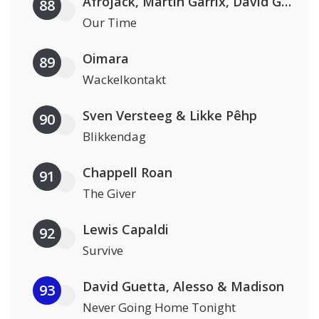
Afrojack, Martin Garrix, David Guetta & Amél
88
Our Time
Oimara
89
Wackelkontakt
Sven Versteeg & Likke Pêhp
90
Blikkendag
Chappell Roan
91
The Giver
Lewis Capaldi
92
Survive
David Guetta, Alesso & Madison
93
Never Going Home Tonight