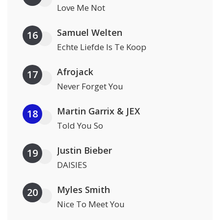
Love Me Not
Samuel Welten
16
Echte Liefde Is Te Koop
Afrojack
17
Never Forget You
Martin Garrix & JEX
18
Told You So
Justin Bieber
19
DAISIES
Myles Smith
20
Nice To Meet You