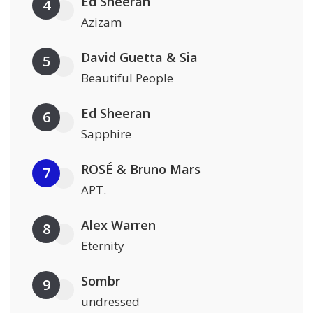
Ed Sheeran
4
Azizam
David Guetta & Sia
5
Beautiful People
Ed Sheeran
6
Sapphire
ROSÉ & Bruno Mars
7
APT.
Alex Warren
8
Eternity
Sombr
9
undressed