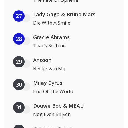
Lady Gaga & Bruno Mars
27
Die With A Smile
Gracie Abrams
28
That's So True
Antoon
29
Beetje Van Mij
Miley Cyrus
30
End Of The World
Douwe Bob & MEAU
31
Nog Even Blijven