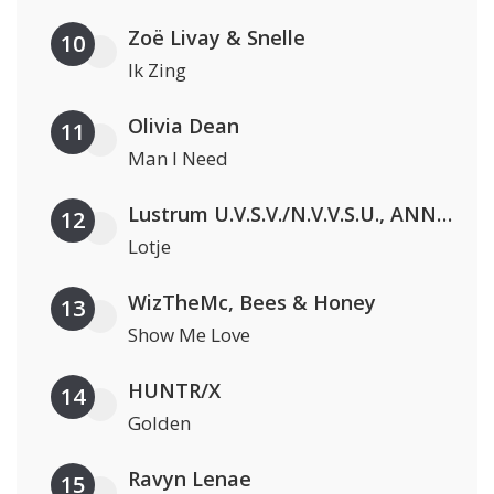
Zoë Livay & Snelle
10
Ik Zing
Olivia Dean
11
Man I Need
Lustrum U.V.S.V./N.V.V.S.U., ANNO ONS, Jopke van Dobbenburgh & Roeland Beelen
12
Lotje
WizTheMc, Bees & Honey
13
Show Me Love
HUNTR/X
14
Golden
Ravyn Lenae
15