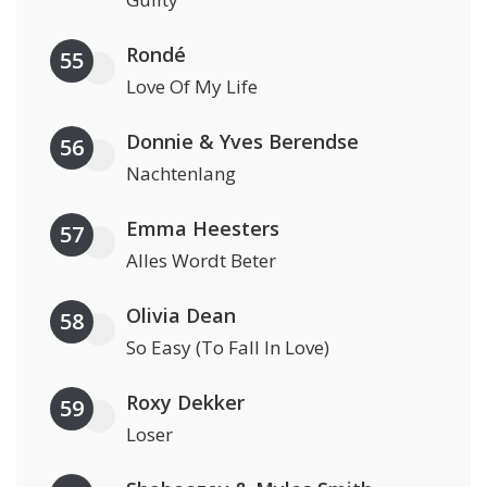
Rondé
55
Love Of My Life
Donnie & Yves Berendse
56
Nachtenlang
Emma Heesters
57
Alles Wordt Beter
Olivia Dean
58
So Easy (To Fall In Love)
Roxy Dekker
59
Loser