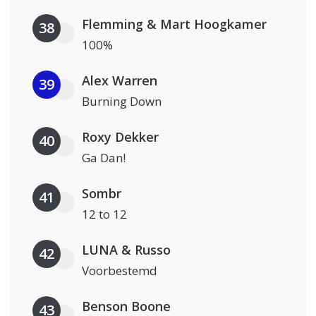
Flemming & Mart Hoogkamer
38
100%
Alex Warren
39
Burning Down
Roxy Dekker
40
Ga Dan!
Sombr
41
12 to 12
LUNA & Russo
42
Voorbestemd
Benson Boone
43