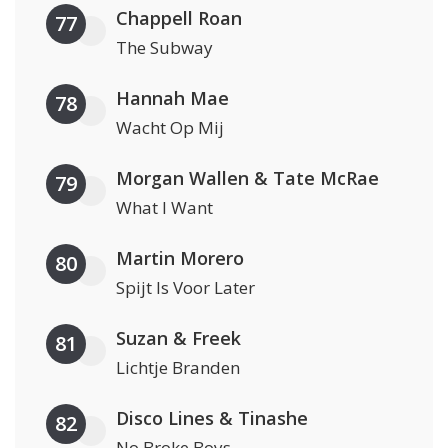
Chappell Roan
77
The Subway
Hannah Mae
78
Wacht Op Mij
Morgan Wallen & Tate McRae
79
What I Want
Martin Morero
80
Spijt Is Voor Later
Suzan & Freek
81
Lichtje Branden
Disco Lines & Tinashe
82
No Broke Boys