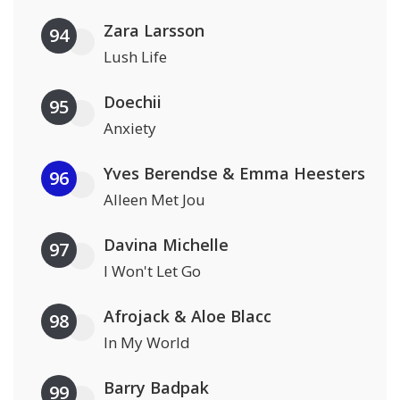
Zara Larsson
94
Lush Life
Doechii
95
Anxiety
Yves Berendse & Emma Heesters
96
Alleen Met Jou
Davina Michelle
97
I Won't Let Go
Afrojack & Aloe Blacc
98
In My World
Barry Badpak
99