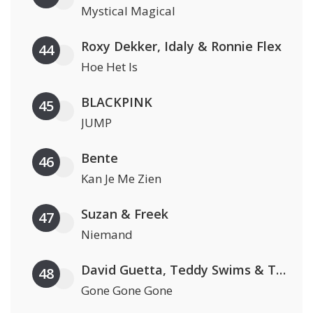
Mystical Magical
Roxy Dekker, Idaly & Ronnie Flex
44
Hoe Het Is
BLACKPINK
45
JUMP
Bente
46
Kan Je Me Zien
Suzan & Freek
47
Niemand
David Guetta, Teddy Swims & Tones And I
48
Gone Gone Gone