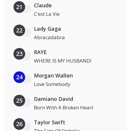
Claude
21
C'est La Vie
Lady Gaga
22
Abracadabra
RAYE
23
WHERE IS MY HUSBAND!
Morgan Wallen
24
Love Somebody
Damiano David
25
Born With A Broken Heart
Taylor Swift
26
The Fate Of Ophelia