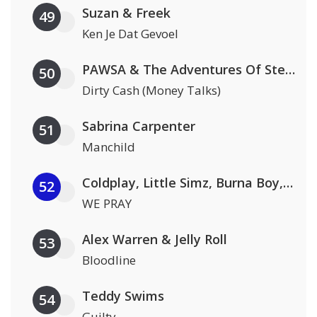
Suzan & Freek
49
Ken Je Dat Gevoel
PAWSA & The Adventures Of Stevie V
50
Dirty Cash (Money Talks)
Sabrina Carpenter
51
Manchild
Coldplay, Little Simz, Burna Boy, Elyanna & TINI
52
WE PRAY
Alex Warren & Jelly Roll
53
Bloodline
Teddy Swims
54
Guilty