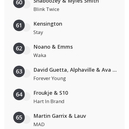
Shaboozey & Myles Smith
60
Blink Twice
Kensington
61
Stay
Noano & Emms
62
Waka
David Guetta, Alphaville & Ava Max
63
Forever Young
Froukje & S10
64
Hart In Brand
Martin Garrix & Lauv
65
MAD