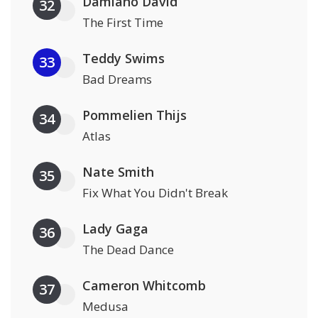
Damiano David
32
The First Time
Teddy Swims
33
Bad Dreams
Pommelien Thijs
34
Atlas
Nate Smith
35
Fix What You Didn't Break
Lady Gaga
36
The Dead Dance
Cameron Whitcomb
37
Medusa