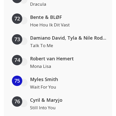
Dracula
Bente & BLØF
72
Hoe Hou Ik Dit Vast
Damiano David, Tyla & Nile Rodgers
73
Talk To Me
Robert van Hemert
74
Mona Lisa
Myles Smith
75
Wait For You
Cyril & Maryjo
76
Still Into You