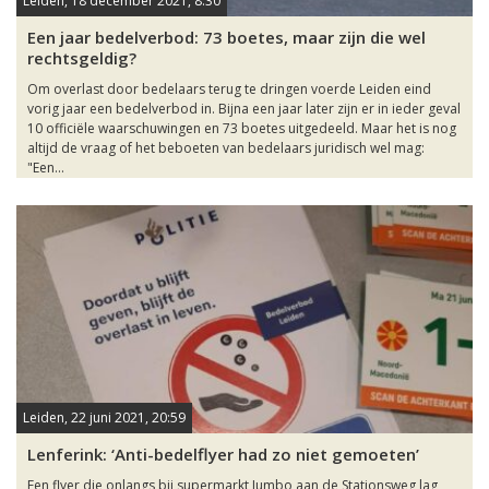
Leiden, 18 december 2021, 8:30
Een jaar bedelverbod: 73 boetes, maar zijn die wel
rechtsgeldig?
Om overlast door bedelaars terug te dringen voerde Leiden eind
vorig jaar een bedelverbod in. Bijna een jaar later zijn er in ieder geval
10 officiële waarschuwingen en 73 boetes uitgedeeld. Maar het is nog
altijd de vraag of het beboeten van bedelaars juridisch wel mag:
"Een...
Leiden, 22 juni 2021, 20:59
Lenferink: ‘Anti-bedelflyer had zo niet gemoeten’
Een flyer die onlangs bij supermarkt Jumbo aan de Stationsweg lag,