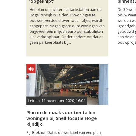
‘opgeknipt’
binnentu
Het plan om achter het tankstation aan de
De 39 woni
Hoge Rijndijk in Leiden 38 woningen te
bouw waarsc
bouwen, verdeeld over twee hofjes, wordt
worden waa
aangepast. Negen grote dure woningen van
'grondgeb
ongeveer een miljoen euro per stuk blijken
gebouwd g
niet verkoopbaar. Onder andere omdat er
aan de en
geen parkeerplaats bij...
bouwprojec
Leiden, 11 november 2020, 16:04
Plan in de maak voor tientallen
woningen bij Shell-locatie Hoge
Rijndijk
P.J. Blokhof. Dat is de werktitel van een plan