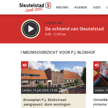
NIEUWS
AGENDA
GIDS
LUISTER LIVE:
De ochtend van Sleutelstad
6.00 - 12.00 uur
NIEUWSOVERZICHT VOOR P.J. BLOKHOF
Inklappen
Leiden, 15 juli 2026, 15:06
Leiden, 1
Bouwplan P.J. Blokstraat
Ontwikke
aangepast: dure woningen
intieme