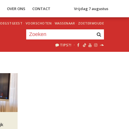
S
OVER ONS
CONTACT
Vrijdag 7 augustus
OEGSTGEEST
·
VOORSCHOTEN
·
WASSENAAR
·
ZOETERWOUDE
TIPS?!
·
Je luistert nu naar
uur 1 van 0
«
Vorig uur
Volgend uur
»
jk