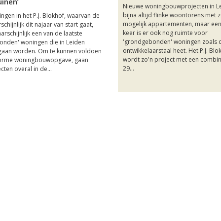
inen’
Nieuwe woningbouwprojecten in Le
bijna altijd flinke woontorens met 
ngen in het P.J. Blokhof, waarvan de
mogelijk appartementen, maar een
hijnlijk dit najaar van start gaat,
keer is er ook nog ruimte voor
rschijnlijk een van de laatste
'grondgebonden' woningen zoals d
onden' woningen die in Leiden
ontwikkelaarstaal heet. Het P.J. Blo
aan worden. Om te kunnen voldoen
wordt zo'n project met een combin
orme woningbouwopgave, gaan
29...
ten overal in de...