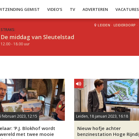
UITZENDING GEMIST
VIDEO’S
TV
ADVERTEREN
VACATURE
LEIDEN
·
LEIDERDORP
·
STRAKS:
De middag van Sleutelstad
12.00 - 18.00 uur
6 februari 2023, 12:15
Leiden, 18 januari 2023, 16:18
laar: ‘P.J. Blokhof wordt
Nieuw hofje achter
 wereld met twee mooie
benzinestation Hoge Rijndi