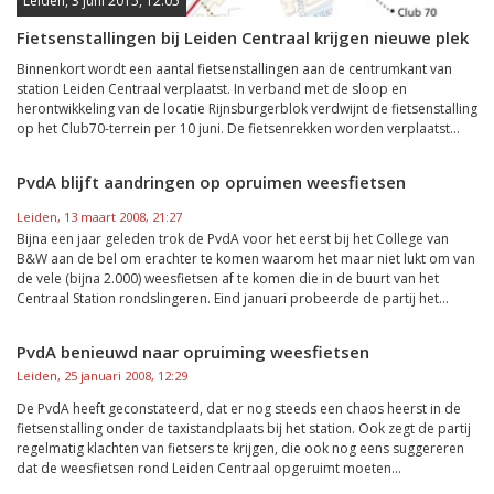
Leiden, 3 juni 2015, 12:05
Fietsenstallingen bij Leiden Centraal krijgen nieuwe plek
Binnenkort wordt een aantal fietsenstallingen aan de centrumkant van
station Leiden Centraal verplaatst. In verband met de sloop en
herontwikkeling van de locatie Rijnsburgerblok verdwijnt de fietsenstalling
op het Club70-terrein per 10 juni. De fietsenrekken worden verplaatst...
PvdA blijft aandringen op opruimen weesfietsen
Leiden, 13 maart 2008, 21:27
Bijna een jaar geleden trok de PvdA voor het eerst bij het College van
B&W aan de bel om erachter te komen waarom het maar niet lukt om van
de vele (bijna 2.000) weesfietsen af te komen die in de buurt van het
Centraal Station rondslingeren. Eind januari probeerde de partij het...
PvdA benieuwd naar opruiming weesfietsen
Leiden, 25 januari 2008, 12:29
De PvdA heeft geconstateerd, dat er nog steeds een chaos heerst in de
fietsenstalling onder de taxistandplaats bij het station. Ook zegt de partij
regelmatig klachten van fietsers te krijgen, die ook nog eens suggereren
dat de weesfietsen rond Leiden Centraal opgeruimt moeten...