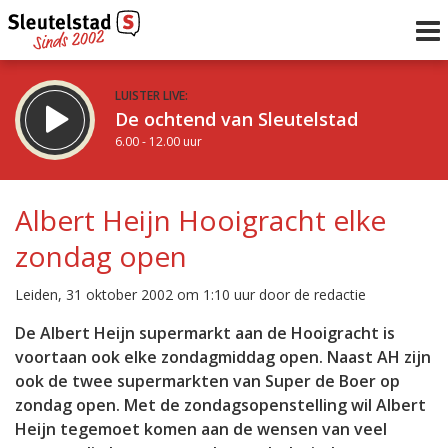
LUISTER LIVE:
De ochtend van Sleutelstad
6.00 - 12.00 uur
STRAKS:
De middag van Sleutelstad
Albert Heijn Hooigracht elke
12.00 - 18.00 uur
zondag open
uur 1 van 0
Vorig uur
Volgend uur
Leiden, 31 oktober 2002 om 1:10 uur door de redactie
Inklappen
De Albert Heijn supermarkt aan de Hooigracht is
voortaan ook elke zondagmiddag open. Naast AH zijn
ook de twee supermarkten van Super de Boer op
zondag open. Met de zondagsopenstelling wil Albert
Heijn tegemoet komen aan de wensen van veel