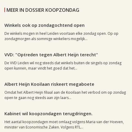
MEER IN DOSSIER KOOPZONDAG
Leiden, 27 januari 2012, 18:47
0
Winkels ook op zondagochtend open
De winkels mogen in heel Leiden voortaan elke zondag open. Op op
zondagmorgen als sommige winkeliers mogelijk...
Leiden, 7 november 2007, 17:39
0
VVD: "Optreden tegen Albert Heijn terecht"
De VVD Leiden wil nog steeds dat winkels buiten de singels op zondag
open kunnen, maar vindt het goed dat het...
Leiden, 7 november 2007, 00:07
0
Albert Heijn Kooilaan riskeert megaboete
Omdat het Albert Heijn filiaal aan de Kooilaan het verbod om op zondag
open te gaan nog steeds aan zijn laars...
Leiden, 2 oktober 2007, 23:09
0
Kabinet wil koopzondagen terugdringen.
Het aantal koopzondagen moet omlaag volgens Maria van der Hoeven,
minister van Economische Zaken. Volgens RTL...