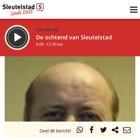
LUISTER LIVE:
De ochtend van Sleutelstad
6.00 - 12.00 uur
STRAKS:
De middag van Sleutelstad
12.00 - 18.00 uur
uur 1 van 0
Vorig uur
Volgend uur
Inklappen
Deel dit bericht!