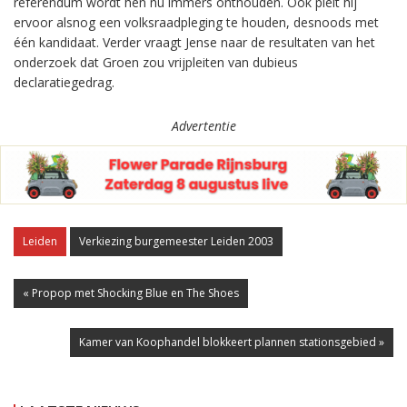
referendum wordt hen nu immers onthouden. Ook pleit hij
ervoor alsnog een volksraadpleging te houden, desnoods met
één kandidaat. Verder vraagt Jense naar de resultaten van het
onderzoek dat Groen zou vrijpleiten van dubieus
declaratiegedrag.
Advertentie
Leiden
Verkiezing burgemeester Leiden 2003
« Propop met Shocking Blue en The Shoes
Kamer van Koophandel blokkeert plannen stationsgebied »