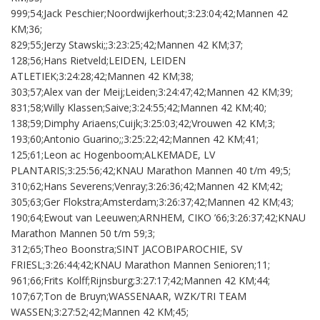
999;54;Jack Peschier;Noordwijkerhout;3:23:04;42;Mannen 42
KM;36;
829;55;Jerzy Stawski;;3:23:25;42;Mannen 42 KM;37;
128;56;Hans Rietveld;LEIDEN, LEIDEN
ATLETIEK;3:24:28;42;Mannen 42 KM;38;
303;57;Alex van der Meij;Leiden;3:24:47;42;Mannen 42 KM;39;
831;58;Willy Klassen;Saive;3:24:55;42;Mannen 42 KM;40;
138;59;Dimphy Ariaens;Cuijk;3:25:03;42;Vrouwen 42 KM;3;
193;60;Antonio Guarino;;3:25:22;42;Mannen 42 KM;41;
125;61;Leon ac Hogenboom;ALKEMADE, LV
PLANTARIS;3:25:56;42;KNAU Marathon Mannen 40 t/m 49;5;
310;62;Hans Severens;Venray;3:26:36;42;Mannen 42 KM;42;
305;63;Ger Flokstra;Amsterdam;3:26:37;42;Mannen 42 KM;43;
190;64;Ewout van Leeuwen;ARNHEM, CIKO ’66;3:26:37;42;KNAU
Marathon Mannen 50 t/m 59;3;
312;65;Theo Boonstra;SINT JACOBIPAROCHIE, SV
FRIESL;3:26:44;42;KNAU Marathon Mannen Senioren;11;
961;66;Frits Kolff;Rijnsburg;3:27:17;42;Mannen 42 KM;44;
107;67;Ton de Bruyn;WASSENAAR, WZK/TRI TEAM
WASSEN;3:27:52;42;Mannen 42 KM;45;