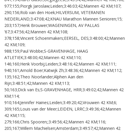
977;155;Piorgk Jaroslaw;Leiden;3:46:03;42;Mannen 42 KM;107;
290;156;Rob van den Hoek;HILVERSUM, VETERANEN
NEDERLAND;3:47:08;42;KNAU Marathon Mannen Senioren;15;
203;157;Henk Brouwer;WAGENINGEN, AV PALLAS
’67;3:47:56;42;Mannen 42 KM;108;
378;158;Vincent Schoenmakers;EERSEL, DES;3:48:00;42;Mannen
42 KM;109;
988;159;Paul Wobbe;S-GRAVENHAGE, HAAG
ATLETIEK;3:48:00;42;Mannen 42 KM;110;
146;160;Henk Voorbij;Leiden;3:48:16;42;Mannen 42 KM;111;
940;161;Arnold Boer;Katwijk Zh;3:48:36;42;Mannen 42 KM;112;
135;162;Theo Noorlander;Alphen Aan den
Rijn;3:48:51;42;Mannen 42 KM;113;
50;163;Dick van Es;S-GRAVENHAGE, HRR;3:49:02;42;Mannen 42
KM;114;
910;164;Jennifer Haines;Leiden;3:49:20;42;Vrouwen 42 KM;6;
309;165;Louis van der Meer;LEIDEN, LRRC;3:49:36;42;Mannen
42 KM;115;
279;166;Chris Spooren;;3:49:56;42;Mannen 42 KM;116;
205;167;Willem Machielsen;Amsterdam;3:49:57;42;Mannen 42