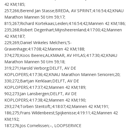
42 KM;185;
257;266;Berend Jan Stasse;BREDA, AV SPRINT;4:16:54;42;KNAU
Marathon Mannen 50 t/m 59;17;
815;267;Richard Kortekaas;Leiden;4:16:54;42;Mannen 42 KM;186;
235;268;Robert Degenhart;Mijnsheerenland;4:17:00;42;Mannen
42 KM;187;
229;269;Daniel Vinkeles Melchers;’S-
Gravenhage;4:17:08;42;Mannen 42 KM;188;
374;270;Koos Beeres;ALKMAAR, AV HYLAS;4:17:30;42;KNAU
Marathon Mannen 50 t/m 59;18;
319;271;Harold Verborg;DELFT, AV DE
KOPLOPERS;4:17:36;42;KNAU Marathon Mannen Senioren;20;
330;272;Bartjan Kerklaan;DELFT, AV DE
KOPLOPERS;4:17:37;42;Mannen 42 KM;189;
902;273;Jan Lansbergen;DELFT, AV DE
KOPLOPERS;4:17:38;42;Mannen 42 KM;190;
293;274;Torben Stentoft;;4:18:07;42;Mannen 42 KM;191;
186;275;Frans Wildenbeest;Spijkenisse;4:19:11;42;Mannen 42
KM;192;
187;276;Jos Cornelissen;–, LOOPSERVICE