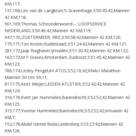
KM;117;
131;168;Leo van de Langkruis;’S-Gravenhage;3:50:45;42;Mannen
42 KM;118;
901;169;Thomas Schoonderwoerd;–, LOOPSERVICE
NEDERLAND;3:50:46;42;Mannen 42 KM;119;
947;170;;ZOETERMEER, RRZ;3:50:58;42;Mannen 42 KM;120;
175;171;Ton Koster;Kudelstaart;3:51:24;42;Mannen 42 KM;121;
281;172;Jaap Ruighaver;Ijmuiden;3:51:30;42;Mannen 42 KM;122;
163;173;M F Graves;Amsterdam Zuidoost;3:51:45;42;Mannen 42
KM;123;
766;174;Lesley Pengel;AV ATOS;3:52:16;42;KNAU Marathon
Mannen 50 t/m 59;11;
817;175;Kees Meijer;LEIDEN ATLETIEK;3:52:42;42;Mannen 42
KM;124;
316;176;Evert Jan Hummelen;Barendrecht;3:52:52;42;Mannen 42
KM;125;
315;177;Yvonne Hummelen;Barendrecht;3:52:52;42;Vrouwen 42
KM;7;
152;178;Abdel Hamid Reda;Leiderdorp;3:53:27;42;Mannen 42
KM;126;