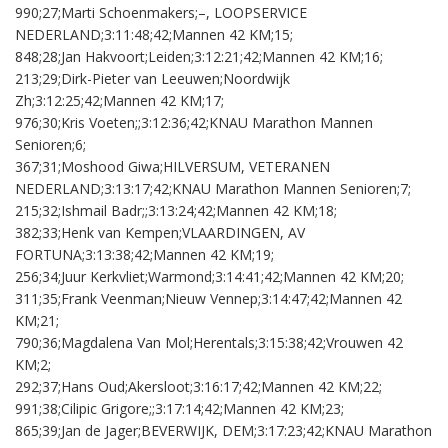
990;27;Marti Schoenmakers;–, LOOPSERVICE
NEDERLAND;3:11:48;42;Mannen 42 KM;15;
848;28;Jan Hakvoort;Leiden;3:12:21;42;Mannen 42 KM;16;
213;29;Dirk-Pieter van Leeuwen;Noordwijk
Zh;3:12:25;42;Mannen 42 KM;17;
976;30;Kris Voeten;;3:12:36;42;KNAU Marathon Mannen
Senioren;6;
367;31;Moshood Giwa;HILVERSUM, VETERANEN
NEDERLAND;3:13:17;42;KNAU Marathon Mannen Senioren;7;
215;32;Ishmail Badr;;3:13:24;42;Mannen 42 KM;18;
382;33;Henk van Kempen;VLAARDINGEN, AV
FORTUNA;3:13:38;42;Mannen 42 KM;19;
256;34;Juur Kerkvliet;Warmond;3:14:41;42;Mannen 42 KM;20;
311;35;Frank Veenman;Nieuw Vennep;3:14:47;42;Mannen 42
KM;21;
790;36;Magdalena Van Mol;Herentals;3:15:38;42;Vrouwen 42
KM;2;
292;37;Hans Oud;Akersloot;3:16:17;42;Mannen 42 KM;22;
991;38;Cilipic Grigore;;3:17:14;42;Mannen 42 KM;23;
865;39;Jan de Jager;BEVERWIJK, DEM;3:17:23;42;KNAU Marathon