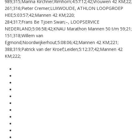
989;315;Marina Kirchner;Rimhorn;4:57:12;42;Vrouwen 42 KM;22;
261;316;Pieter Cremer;LUXWOUDE, ATHLON LOOPGROEP
HEE;5:03:57;42;Mannen 42 KM;220;
284;317;Frans Be Tjoen Swan;–, LOOPSERVICE
NEDERLAND;5:06:58;42;KNAU Marathon Mannen 50 t/m 59;21;
151;318;Willem van
Egmond;Noordwijkerhout;5:08:06;42;Mannen 42 KM;221;
388;319;Patrick van der Kroef;Leiden;5:12:37;42;Mannen 42
KM;222;