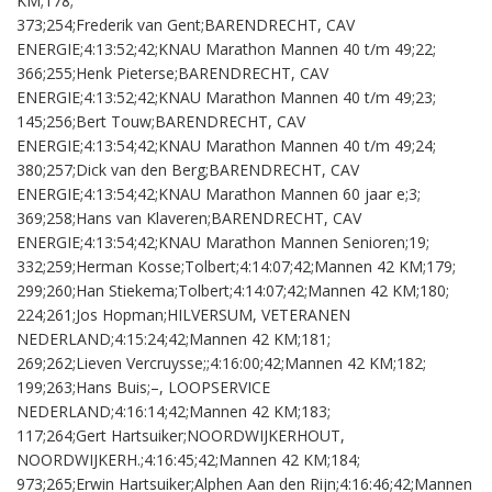
KM;178;
373;254;Frederik van Gent;BARENDRECHT, CAV
ENERGIE;4:13:52;42;KNAU Marathon Mannen 40 t/m 49;22;
366;255;Henk Pieterse;BARENDRECHT, CAV
ENERGIE;4:13:52;42;KNAU Marathon Mannen 40 t/m 49;23;
145;256;Bert Touw;BARENDRECHT, CAV
ENERGIE;4:13:54;42;KNAU Marathon Mannen 40 t/m 49;24;
380;257;Dick van den Berg;BARENDRECHT, CAV
ENERGIE;4:13:54;42;KNAU Marathon Mannen 60 jaar e;3;
369;258;Hans van Klaveren;BARENDRECHT, CAV
ENERGIE;4:13:54;42;KNAU Marathon Mannen Senioren;19;
332;259;Herman Kosse;Tolbert;4:14:07;42;Mannen 42 KM;179;
299;260;Han Stiekema;Tolbert;4:14:07;42;Mannen 42 KM;180;
224;261;Jos Hopman;HILVERSUM, VETERANEN
NEDERLAND;4:15:24;42;Mannen 42 KM;181;
269;262;Lieven Vercruysse;;4:16:00;42;Mannen 42 KM;182;
199;263;Hans Buis;–, LOOPSERVICE
NEDERLAND;4:16:14;42;Mannen 42 KM;183;
117;264;Gert Hartsuiker;NOORDWIJKERHOUT,
NOORDWIJKERH.;4:16:45;42;Mannen 42 KM;184;
973;265;Erwin Hartsuiker;Alphen Aan den Rijn;4:16:46;42;Mannen