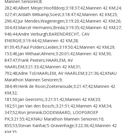
Mannen Senioren;8;
282;40;Albert Meijer;Hoofddorp;3:18:37;42;Mannen 42 KM;24;
327;41;Ardath Witkamp;Soest;3:18:47;42;Mannen 42 KM;25;
296;42;Jur Mendes;Wageningen;3:19:20;42;Mannen 42 KM;26;
304;43;Marcel Hermanns;Breda;3:19:35;42;Mannen 42 KM;27;
946;44;Andre Verburgh;BARENDRECHT, CAV
ENERGIE;3:19:44;42;Mannen 42 KM;28;
8139;45;Paul Polders;Leiden;3:19:50;42;Mannen 42 KM;29;
153;46;Jan Withaar;Almere;3:20:01;42;Mannen 42 KM;30;
847;47;Frank Peeters;HAARLEM, AV
HAARLEM;3:21:33;42;Mannen 42 KM;31;
792;48;Adrie Tol;HAARLEM, AV HAARLEM;3:21:36;42;KNAU
Marathon Mannen Senioren;9;
384;49;Henk de Roon;Zoeterwoude;3:21:47;42;Mannen 42
KM;32;
181;50;Jan Geeroms;;3:21:51;42;Mannen 42 KM;33;
182;51;Jan Van den Bosch;;3:21:51;42;Mannen 42 KM;34;
347;52;Ron Jimmink;DODEWAARD, LOOPGROEP
PK;3:21:55;42;KNAU Marathon Mannen Senioren;10;
855;53;Stevan Kanhai;’S-Gravenhage;3:22:36;42;Mannen 42
KM;35;