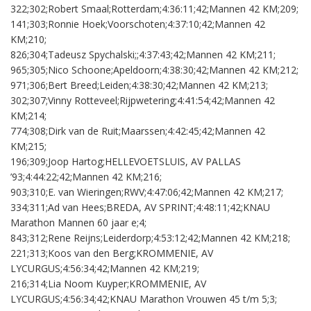
322;302;Robert Smaal;Rotterdam;4:36:11;42;Mannen 42 KM;209;
141;303;Ronnie Hoek;Voorschoten;4:37:10;42;Mannen 42
KM;210;
826;304;Tadeusz Spychalski;;4:37:43;42;Mannen 42 KM;211;
965;305;Nico Schoone;Apeldoorn;4:38:30;42;Mannen 42 KM;212;
971;306;Bert Breed;Leiden;4:38:30;42;Mannen 42 KM;213;
302;307;Vinny Rotteveel;Rijpwetering;4:41:54;42;Mannen 42
KM;214;
774;308;Dirk van de Ruit;Maarssen;4:42:45;42;Mannen 42
KM;215;
196;309;Joop Hartog;HELLEVOETSLUIS, AV PALLAS
’93;4:44:22;42;Mannen 42 KM;216;
903;310;E. van Wieringen;RWV;4:47:06;42;Mannen 42 KM;217;
334;311;Ad van Hees;BREDA, AV SPRINT;4:48:11;42;KNAU
Marathon Mannen 60 jaar e;4;
843;312;Rene Reijns;Leiderdorp;4:53:12;42;Mannen 42 KM;218;
221;313;Koos van den Berg;KROMMENIE, AV
LYCURGUS;4:56:34;42;Mannen 42 KM;219;
216;314;Lia Noom Kuyper;KROMMENIE, AV
LYCURGUS;4:56:34;42;KNAU Marathon Vrouwen 45 t/m 5;3;