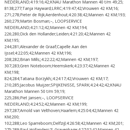
NEDERLAND;4:19:16;42;KNAU Marathon Mannen 40 t/m 49;25;
8138;277;Tanja Hayward;LRRC;4:19:47;42;Vrouwen 42 KM;16;
271;278;Pieter de Rijk;Aerdenhout;4:20:38;42;Mannen 42 KM;193;
260;279;Martin Bosman;–, LOOPSERVICE
NEDERLAND;4:21:12;42;Mannen 42 KM;194;
226;280;Dick den Hollander;Leiden;4:21:20;42;Mannen 42
KM;195;
244;281;Alexander de Graaf;Capelle Aan den
Ijssel;4:22:05;42;Mannen 42 KM;196;
208;282;Brian Mills;;4:22:22;42;Mannen 42 KM;197;
307;283;Gren Noteboom;Heemskerk;4:23:37;42;Mannen 42
KM;198;
824;284;Tatiana Borzykh;;4:24:17;42;Vrouwen 42 KM;17;
210;285;Jacobus Muijzer;SPIJKENISSE, SPARK;4:24:42;42;KNAU
Marathon Mannen 50 t/m 59;19;
225;286;Piet Jansen;–, LOOPSERVICE
NEDERLAND;4:24:52;42;Mannen 42 KM;199;
297;287;Arnold van Velthoven;Haarlem;4:25:04;42;Mannen 42
KM;200;
102;288;Leo Sparreboom;Delfzijl;4:26:58;42;Mannen 42 KM;201;
275;289;Paul Hollanders;’S-Gravenhage;4:27:02;42;Mannen 42