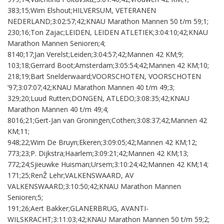
383;15;Wim Elshout;HILVERSUM, VETERANEN
NEDERLAND;3:02:57;42;KNAU Marathon Mannen 50 t/m 59;1;
230;16;Ton Zajac;LEIDEN, LEIDEN ATLETIEK;3:04:10;42;KNAU
Marathon Mannen Senioren;4;
8140;17;Jan Verelst;Leiden;3:04:57;42;Mannen 42 KM;9;
103;18;Gerrard Boot;Amsterdam;3:05:54;42;Mannen 42 KM;10;
218;19;Bart Snelderwaard;VOORSCHOTEN, VOORSCHOTEN
’97;3:07:07;42;KNAU Marathon Mannen 40 t/m 49;3;
329;20;Luud Rutten;DONGEN, ATLEDO;3:08:35;42;KNAU
Marathon Mannen 40 t/m 49;4;
8016;21;Gert-Jan van Groningen;Cothen;3:08:37;42;Mannen 42
KM;11;
948;22;Wim De Bruyn;Ekeren;3:09:05;42;Mannen 42 KM;12;
773;23;P. Dijkstra;Haarlem;3:09:21;42;Mannen 42 KM;13;
772;24;Sjieuwke Huisman;Ursem;3:10:24;42;Mannen 42 KM;14;
171;25;RenŽ Lehr;VALKENSWAARD, AV
VALKENSWAARD;3:10:50;42;KNAU Marathon Mannen
Senioren;5;
191;26;Aert Bakker;GLANERBRUG, AVANTI-
WILSKRACHT;3:11:03;42;KNAU Marathon Mannen 50 t/m 59;2;