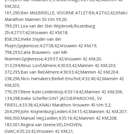
KM;202;
161;290;Ben Mol;BRIELLE, VOORNE ATLETIEK;4:27:02;42;KNAU
Marathon Mannen 50 t/m 59;20;
799;291;Lea van der Ster-Wijsbroek;Rozenburg
Zh;4:27:57;42;Vrouwen 42 KM;18;
858;292;Ineke Snijder-van der
Pluijm;Spijkenisse;4:27:58;42;Vrouwen 42 KM;19;
798;293;Carla Brauwers- van Mil-
Warmen;Spijkenisse;4:29:07;42;Vrouwen 42 KM;20;
313;294;Rinus Loof;Almere;4:30:03;42;Mannen 42 KM;203;
372;295;Bas van Riel;Almere;4:30:03;42;Mannen 42 KM;204;
238;296;Nico Hamakers;Berkel-Enschot;4:32:40;42;Mannen 42
KM;205;
770;297;Rene Azier;Leiderdorp;4:33:14;42;Mannen 42 KM;206;
134;298;Ineke Scheffer;SINT JACOBIPAROCHIE, SV
FRIESL;4:33:38;42;KNAU Marathon Vrouwen 45 t/m 5;2;
204;299;John Knijnenburg;Leiden;4:34:15;42;Mannen 42 KM;207;
906;300;Manuel Heij;Leiden;4:35:16;42;Mannen 42 KM;208;
183;301;Regina van Geene;VELDHOVEN,
GVAC;4:35:23;42;Vrouwen 42 KM;21;