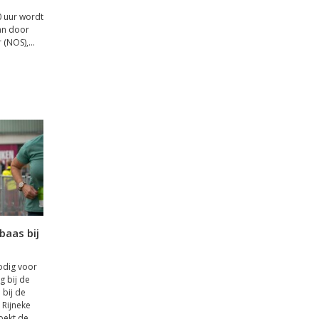
0 uur wordt
aan door
(NOS),...
baas bij
odig voor
g bij de
 bij de
 Rijneke
oekt de