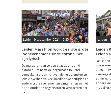
Leiden, 9 september 2021, 15:35
Leiden, 1
Leiden Marathon wordt eerste grote
Leiden 
loopevenement sinds corona: ‘We
Leiden 
zijn lyrisch’
De Leiden 
zwaar wee
De marathon van Leiden gaat door op 10
2020 tot t
oktober. Dat heeft de organisatie bekend
vanwege d
gemaakt na groen licht van de hulpdiensten en
editie war
lokale overheden. Veel hardloopwedstrijden en
andere kle
andere grote evenementen gingen en gaan niet
medailles 
door, omdat de organisatoren verwachten dat
de...