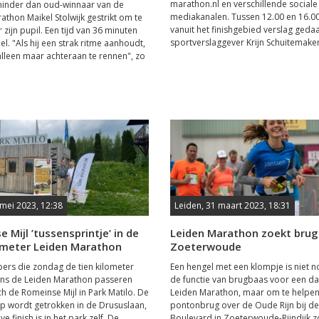
marathon.nl en verschillende sociale
inder dan oud-winnaar van de
mediakanalen. Tussen 12.00 en 16.0
athon Maikel Stolwijk gestrikt om te
vanuit het finishgebied verslag ged
zijn pupil. Een tijd van 36 minuten
sportverslaggever Krijn Schuitemaker 
l. "Als hij een strak ritme aanhoudt,
 alleen maar achteraan te rennen", zo
 mei 2023, 12:38
Leiden, 31 maart 2023, 18:31
 Mijl ’tussensprintje’ in de
Leiden Marathon zoekt brug
lometer Leiden Marathon
Zoeterwoude
ers die zondag de tien kilometer
Een hengel met een klompje is niet n
ens de Leiden Marathon passeren
de functie van brugbaas voor een da
h de Romeinse Mijl in Park Matilo. De
Leiden Marathon, maar om te helpen
p wordt getrokken in de Drususlaan,
pontonbrug over de Oude Rijn bij de
ve finish is in het park zelf. De
Boulevard in Zoeterwoude-Rijndijk z