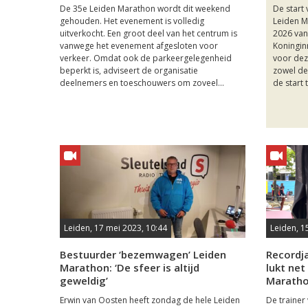
De 35e Leiden Marathon wordt dit weekend
De start
gehouden. Het evenement is volledig
Leiden M
uitverkocht. Een groot deel van het centrum is
2026 van
vanwege het evenement afgesloten voor
Koningin
verkeer. Omdat ook de parkeergelegenheid
voor dez
beperkt is, adviseert de organisatie
zowel de
deelnemers en toeschouwers om zoveel...
de start 
Leiden, 17 mei 2023, 10:44
Leiden, 1
Bestuurder ‘bezemwagen’ Leiden
Recordj
Marathon: ‘De sfeer is altijd
lukt net
geweldig’
Marath
Erwin van Oosten heeft zondag de hele Leiden
De traine