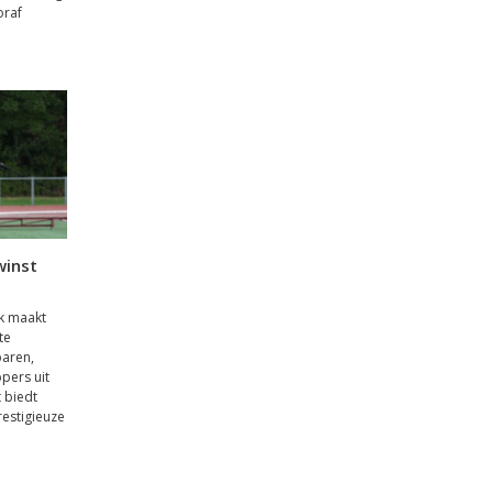
oraf
winst
jk maakt
te
paren,
ppers uit
t biedt
restigieuze