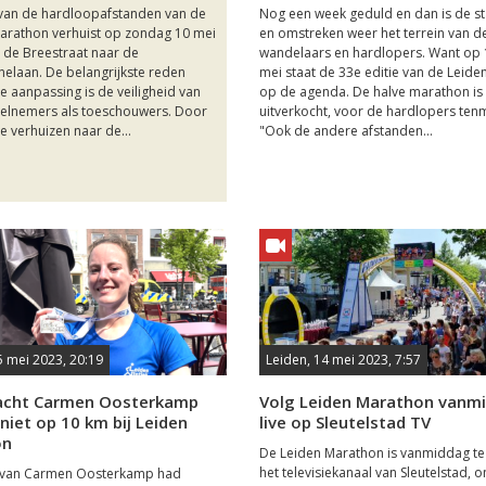
 van de hardloopafstanden van de
Nog een week geduld en dan is de s
arathon verhuist op zondag 10 mei
en omstreken weer het terrein van d
 de Breestraat naar de
wandelaars en hardlopers. Want op 
nelaan. De belangrijkste reden
mei staat de 33e editie van de Leid
e aanpassing is de veiligheid van
op de agenda. De halve marathon is 
elnemers als toeschouwers. Door
uitverkocht, voor de hardlopers tenm
te verhuizen naar de...
"Ook de andere afstanden...
5 mei 2023, 20:19
Leiden, 14 mei 2023, 7:57
acht Carmen Oosterkamp
Volg Leiden Marathon vanm
 niet op 10 km bij Leiden
live op Sleutelstad TV
on
De Leiden Marathon is vanmiddag te 
het televisiekanaal van Sleutelstad, o
r van Carmen Oosterkamp had