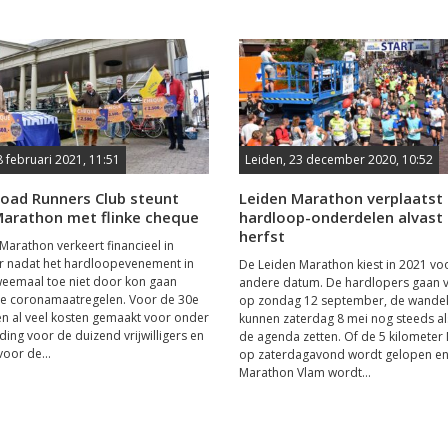
8 februari 2021, 11:51
Leiden, 23 december 2020, 10:52
Road Runners Club steunt
Leiden Marathon verplaatst
Marathon met flinke cheque
hardloop-onderdelen alvast
herfst
Marathon verkeert financieel in
r nadat het hardloopevenement in
De Leiden Marathon kiest in 2021 vo
weemaal toe niet door kon gaan
andere datum. De hardlopers gaan v
e coronamaatregelen. Voor de 30e
op zondag 12 september, de wande
en al veel kosten gemaakt voor onder
kunnen zaterdag 8 mei nog steeds al
ding voor de duizend vrijwilligers en
de agenda zetten. Of de 5 kilometer
voor de...
op zaterdagavond wordt gelopen en
Marathon Vlam wordt...