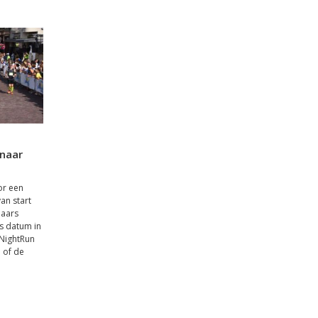
 naar
or een
an start
laars
s datum in
 NightRun
 of de