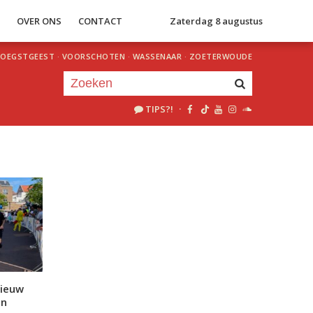
S
OVER ONS
CONTACT
Zaterdag 8 augustus
OEGSTGEEST
·
VOORSCHOTEN
·
WASSENAAR
·
ZOETERWOUDE
TIPS?!
·
Je luistert nu naar
uur 1 van 0
«
Vorig uur
Volgend uur
»
nieuw
en