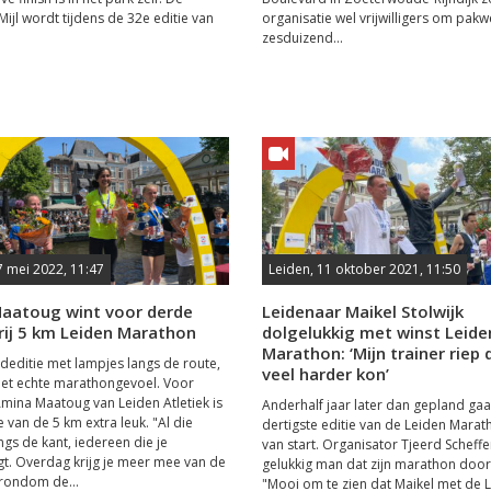
ijl wordt tijdens de 32e editie van
organisatie wel vrijwilligers om pak
zesduizend...
7 mei 2022, 11:47
Leiden, 11 oktober 2021, 11:50
aatoug wint voor derde
Leidenaar Maikel Stolwijk
rij 5 km Leiden Marathon
dolgelukkig met winst Leide
Marathon: ‘Mijn trainer riep 
editie met lampjes langs de route,
veel harder kon’
het echte marathongevoel. Voor
mina Maatoug van Leiden Atletiek is
Anderhalf jaar later dan gepland gaa
 van de 5 km extra leuk. "Al die
dertigste editie van de Leiden Marat
gs de kant, iedereen die je
van start. Organisator Tjeerd Scheffe
. Overdag krijg je meer mee van de
gelukkig man dat zijn marathon door
 rondom de...
"Mooi om te zien dat Maikel met de L