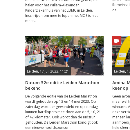
Romeinse M
halen voor het Willem-Alexander
de...
Kinderziekenhuis van het LUMC in Leiden.
Inschrijven om mee te lopen met MOS is niet
meer...
Leiden, 17 juli 2022, 11:21
Leiden, 1
Datum 32e editie Leiden Marathon
Amina M
bekend
keer op 
De volgende editie van de Leiden Marathon
Geen avond
wordt gehouden op 13 en 14 mei 2023. Op
maar wel 
zaterdag wordt er gewandeld en op zondag
winnares A
kunnen hardlopers mee doen aan de 5, 10, 21
deze versie
of 42 kilometer. Ook wordt dan de Kidsrun
mensen lan
gehouden. De Leiden Marathon kondigt ook
aanmoedigt
een nieuwe hoofdsponsor...
hele sfeer