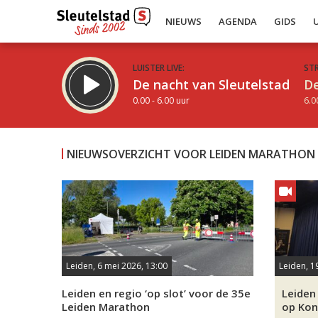
NIEUWS
AGENDA
GIDS
LUISTER LIVE:
ST
De nacht van Sleutelstad
De
0.00 - 6.00 uur
6.0
NIEUWSOVERZICHT VOOR LEIDEN MARATHON
Inklappen
Leiden, 6 mei 2026, 13:00
Leiden, 1
Leiden en regio ‘op slot’ voor de 35e
Leiden
Leiden Marathon
op Kon