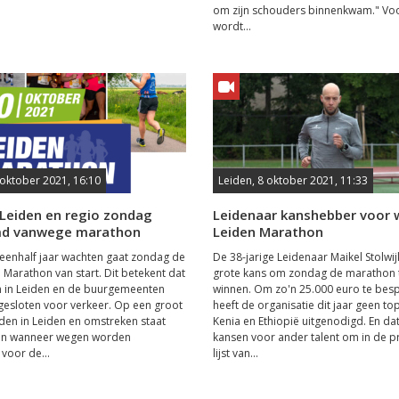
om zijn schouders binnenkwam." Vo
wordt...
 oktober 2021, 16:10
Leiden, 8 oktober 2021, 11:33
 Leiden en regio zondag
Leidenaar kanshebber voor 
md vanwege marathon
Leiden Marathon
eenhalf jaar wachten gaat zondag de
De 38-jarige Leidenaar Maikel Stolwi
 Marathon van start. Dit betekent dat
grote kans om zondag de marathon 
n in Leiden en de buurgemeenten
winnen. Om zo'n 25.000 euro te bes
esloten voor verkeer. Op een groot
heeft de organisatie dit jaar geen to
den in Leiden en omstreken staat
Kenia en Ethiopië uitgenodigd. En da
n wanneer wegen worden
kansen voor ander talent om in de p
 voor de...
lijst van...