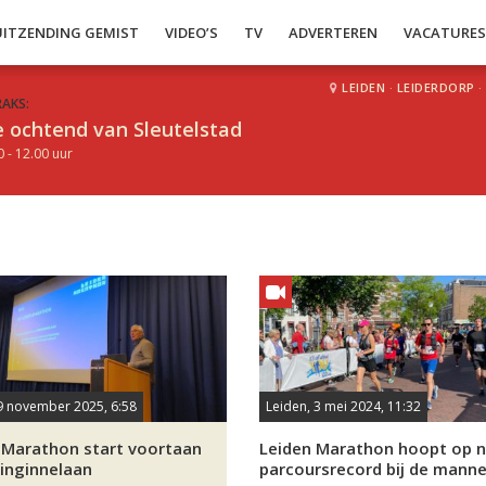
UITZENDING GEMIST
VIDEO’S
TV
ADVERTEREN
VACATURE
LEIDEN
·
LEIDERDORP
·
RAKS:
 ochtend van Sleutelstad
0 - 12.00 uur
9 november 2025, 6:58
Leiden, 3 mei 2024, 11:32
 Marathon start voortaan
Leiden Marathon hoopt op 
inginnelaan
parcoursrecord bij de mann