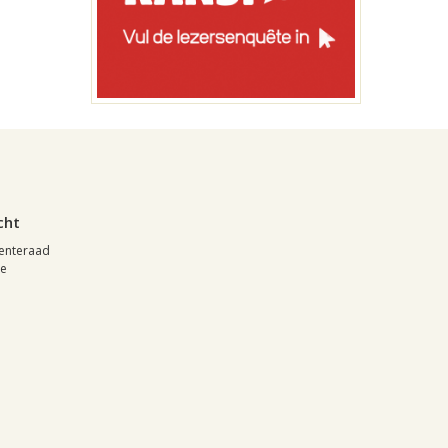
0
cht
eenteraad
se