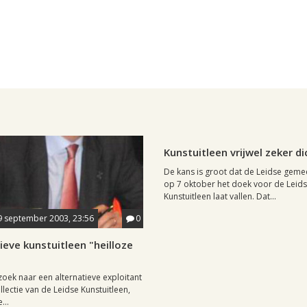
Leiden, 19 september 2003, 11:39
Kunstuitleen vrijwel zeker di
De kans is groot dat de Leidse gem
op 7 oktober het doek voor de Leid
Kunstuitleen laat vallen. Dat...
9 september 2003, 23:56
0
ieve kunstuitleen "heilloze
oek naar een alternatieve exploitant
llectie van de Leidse Kunstuitleen,
...