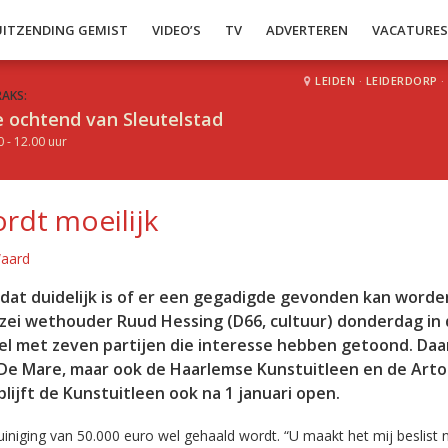
UITZENDING GEMIST
VIDEO’S
TV
ADVERTEREN
VACATURE
LEIDEN
·
LEIDERDORP
·
RAKS:
 ochtend van Sleutelstad
0 - 12.00 uur
rdt moeilijk
Waard
tdat duidelijk is of er een gegadigde gevonden kan worde
zei wethouder Ruud Hessing (D66, cultuur) donderdag in
l met zeven partijen die interesse hebben getoond. Da
en De Mare, maar ook de Haarlemse Kunstuitleen en de Art
blijft de Kunstuitleen ook na 1 januari open.
niging van 50.000 euro wel gehaald wordt. “U maakt het mij beslist n