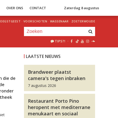
S
OVER ONS
CONTACT
Zaterdag 8 augustus
OEGSTGEEST
·
VOORSCHOTEN
·
WASSENAAR
·
ZOETERWOUDE
TIPS?!
·
Je luistert nu naar
uur 1 van 0
LAATSTE NIEUWS
«
Vorig uur
Volgend uur
»
Brandweer plaatst
camera's tegen inbraken
n die de
 de
7 augustus 2026
aronder
otheek
Restaurant Porto Pino
heropent met mediterrane
menukaart en sociaal
iet