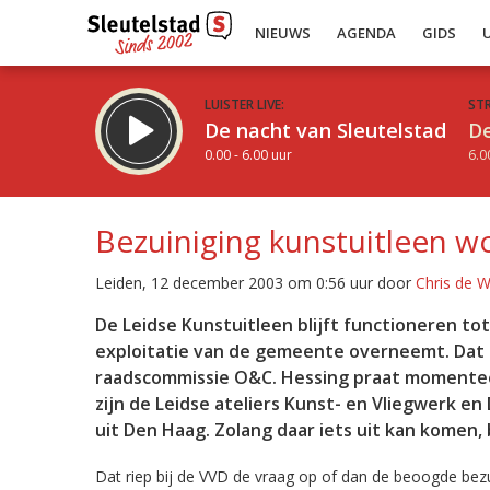
NIEUWS
AGENDA
GIDS
LUISTER LIVE:
ST
De nacht van Sleutelstad
De
0.00 - 6.00 uur
6.0
Bezuiniging kunstuitleen wo
Leiden, 12 december 2003 om 0:56 uur door
Chris de 
Inklappen
De Leidse Kunstuitleen blijft functioneren to
exploitatie van de gemeente overneemt. Dat 
raadscommissie O&C. Hessing praat momentee
zijn de Leidse ateliers Kunst- en Vliegwerk 
uit Den Haag. Zolang daar iets uit kan komen, 
Dat riep bij de VVD de vraag op of dan de beoogde bezui