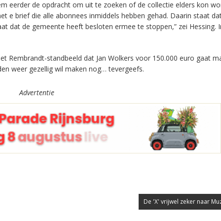
em eerder de opdracht om uit te zoeken of de collectie elders kon w
t e brief die alle abonnees inmiddels hebben gehad. Daarin staat da
 staat dat de gemeente heeft besloten ermee te stoppen,” zei Hessing. I
het Rembrandt-standbeeld dat Jan Wolkers voor 150.000 euro gaat m
iden weer gezellig wil maken nog… tevergeefs.
Advertentie
De 'X' vrijwel zeker naar Mu