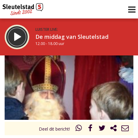
LUISTER LIVE:
De middag van Sleutelstad
12.00 - 18.00 uur
STRAKS:
De vrijdagavond met Keanu
18.00 - 19.00 uur
uur 1 van 0
Vorig uur
Volgend uur
Inklappen
Deel dit bericht!