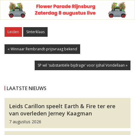
Leiden
Sinterklaas
« Winnaar Rembrandt-prijsvraag bekend
SP wil 'substantiële bijdrage' voor ijshal Vondellaan »
LAATSTE NIEUWS
Leids Carillon speelt Earth & Fire ter ere
van overleden Jerney Kaagman
7 augustus 2026