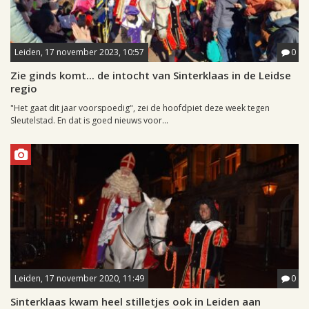
Leiden, 17 november 2023, 10:57
0
Zie ginds komt... de intocht van Sinterklaas in de Leidse
regio
"Het gaat dit jaar voorspoedig", zei de hoofdpiet deze week tegen
Sleutelstad. En dat is goed nieuws voor...
Leiden, 17 november 2020, 11:49
0
Sinterklaas kwam heel stilletjes ook in Leiden aan