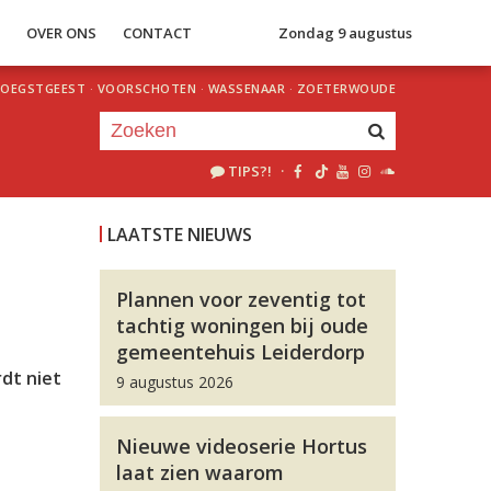
S
OVER ONS
CONTACT
Zondag 9 augustus
OEGSTGEEST
·
VOORSCHOTEN
·
WASSENAAR
·
ZOETERWOUDE
TIPS?!
·
Je luistert nu naar
uur 1 van 0
LAATSTE NIEUWS
«
Vorig uur
Volgend uur
»
Plannen voor zeventig tot
tachtig woningen bij oude
gemeentehuis Leiderdorp
dt niet
9 augustus 2026
Nieuwe videoserie Hortus
laat zien waarom