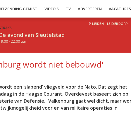
UITZENDING GEMIST
VIDEO’S
TV
ADVERTEREN
VACATURE
LEIDEN
·
LEIDERDORP
·
STRAKS:
De avond van Sleutelstad
19.00 - 22.00 uur
enburg wordt niet bebouwd'
rdt een ‘slapend’ vliegveld voor de Nato. Dat zegt het
ndaag in de Haagse Courant. Overdevest baseert zich op
terie van Defensie. “Valkenburg gaat wel dicht, maar wor
twijkmogelijkheid voor en van militaire operaties in