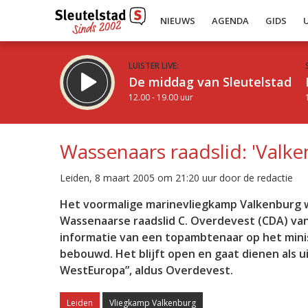
NIEUWS
AGENDA
GIDS
LUISTER LIVE:
De middag van Sleutelstad
12.00 - 19.00 uur
Wassenaars raadslid: 'Valk
Leiden, 8 maart 2005 om 21:20 uur door de redactie
Inklappen
Het voormalige marinevliegkamp Valkenburg wo
Wassenaarse raadslid C. Overdevest (CDA) va
informatie van een topambtenaar op het minis
bebouwd. Het blijft open en gaat dienen als ui
WestEuropa”, aldus Overdevest.
Leiden
Vliegkamp Valkenburg