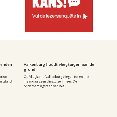
0
Regio, , 29 april 2004, 17:33
0
rienden
Valkenburg houdt vliegtuigen aan de
grond
Orion
Op Vliegkamp Valkenburg vliegen tot en met
uitsland.
maandag geen vliegtuigen meer. De
ondernemingsraad van het...