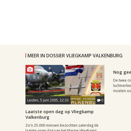
MEER IN DOSSIER VLIEGKAMP VALKENBURG
Regio, , 
Nog gee
De twee civ
luchtverke
moeten ov
Leiden, 5 juni 2005, 22:33
0
Laatste open dag op Vliegkamp
Valkenburg
Zo'n 25.000 mensen bezochten zaterdag de
laatste open dag van het Marine Vliegkamp