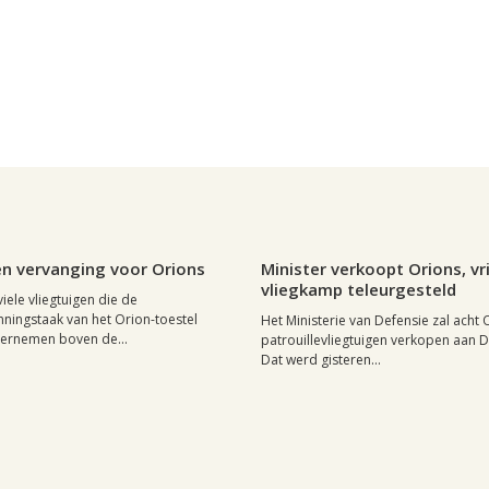
17 september 2004, 09:05
0
Regio, , 21 juli 2004, 11:35
n vervanging voor Orions
Minister verkoopt Orions, v
vliegkamp teleurgesteld
iele vliegtuigen die de
nningstaak van het Orion-toestel
Het Ministerie van Defensie zal acht 
ernemen boven de...
patrouillevliegtuigen verkopen aan D
Dat werd gisteren...