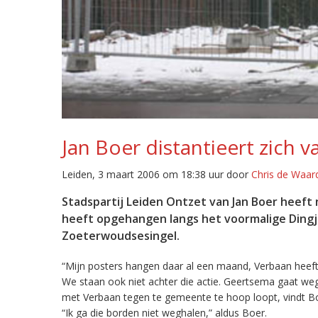
Jan Boer distantieert zich v
Leiden, 3 maart 2006 om 18:38 uur door
Chris de Waar
Stadspartij Leiden Ontzet van Jan Boer heeft
heeft opgehangen langs het voormalige Dingja
Zoeterwoudsesingel.
“Mijn posters hangen daar al een maand, Verbaan heeft
We staan ook niet achter die actie. Geertsema gaat weg, 
met Verbaan tegen te gemeente te hoop loopt, vindt Bo
“Ik ga die borden niet weghalen,” aldus Boer.