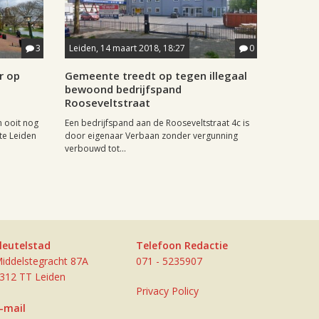
3
Leiden, 14 maart 2018, 18:27
0
r op
Gemeente treedt op tegen illegaal
bewoond bedrijfspand
Rooseveltstraat
n ooit nog
Een bedrijfspand aan de Rooseveltstraat 4c is
te Leiden
door eigenaar Verbaan zonder vergunning
verbouwd tot...
leutelstad
Telefoon Redactie
iddelstegracht 87A
071 - 5235907
312 TT Leiden
Privacy Policy
-mail