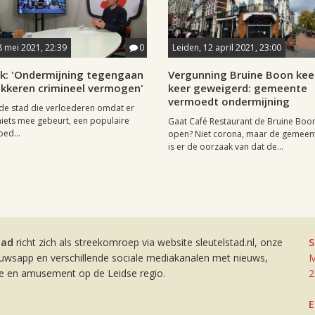
8 mei 2021, 22:39
0
Leiden, 12 april 2021, 23:00
nk: 'Ondermijning tegengaan
Vergunning Bruine Boon kee
okkeren crimineel vermogen'
keer geweigerd: gemeente
vermoedt ondermijning
 de stad die verloederen omdat er
niets mee gebeurt, een populaire
Gaat Café Restaurant de Bruine Boo
oed...
open? Niet corona, maar de gemeen
is er de oorzaak van dat de...
tad
richt zich als streekomroep via website sleutelstad.nl, onze
S
euwsapp en verschillende sociale mediakanalen met nieuws,
M
ie en amusement op de Leidse regio.
2
E