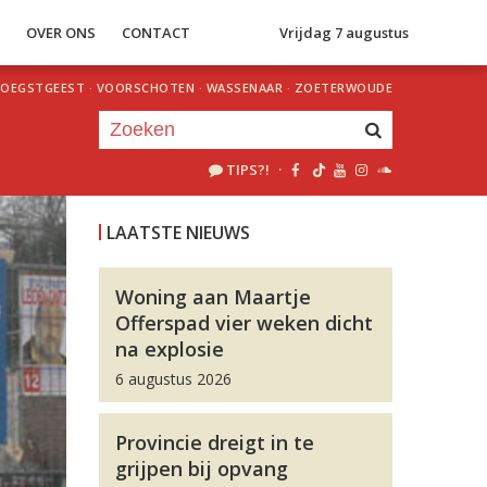
S
OVER ONS
CONTACT
Vrijdag 7 augustus
OEGSTGEEST
·
VOORSCHOTEN
·
WASSENAAR
·
ZOETERWOUDE
TIPS?!
·
Je luistert nu naar
uur 1 van 0
LAATSTE NIEUWS
«
Vorig uur
Volgend uur
»
Woning aan Maartje
Offerspad vier weken dicht
na explosie
6 augustus 2026
Provincie dreigt in te
grijpen bij opvang