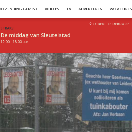
UITZENDING GEMIST
VIDEO’S
TV
ADVERTEREN
VACATURE
LEIDEN
·
LEIDERDORP
·
STRAKS:
De middag van Sleutelstad
12.00 - 18.00 uur