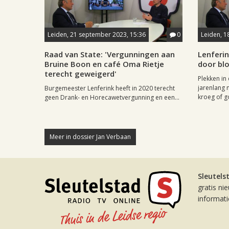
Leiden, 21 september 2023, 15:36
0
Leiden, 1
Raad van State: 'Vergunningen aan
Lenferi
Bruine Boon en café Oma Rietje
door bl
terecht geweigerd'
Plekken in
jarenlang 
Burgemeester Lenferink heeft in 2020 terecht
kroeg of g
geen Drank- en Horecawetvergunning en een...
Meer in dossier Jan Verbaan
Sleutels
gratis ni
informat