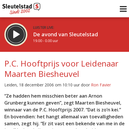
LUISTER LIVE:
De avond van Sleutelstad
19.00 - 0.00 uur
STRAKS:
De nacht van Sleutelstad
P.C. Hooftprijs voor Leidenaar
0.00 - 6.00 uur
Maarten Biesheuvel
uur 1 van 0
Vorig uur
Volgend uur
Leiden, 18 december 2006 om 10:10 uur door
Ron Favier
Inklappen
“Ze hadden hem misschien beter aan Arnon
Grunberg kunnen geven”, zegt Maarten Biesheuvel,
winnaar van de P.C. Hooftprijs 2007. “Dat is zo’n kei.”
En bovendien: het hangt allemaal van toevalligheden
samen, zegt hij. “Er zit vast een bekende van me in de