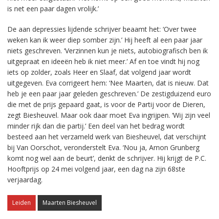
is net een paar dagen vrolijk.’
De aan depressies lijdende schrijver beaamt het: ‘Over twee
weken kan ik weer diep somber zijn.’ Hij heeft al een paar jaar
niets geschreven. ‘Verzinnen kun je niets, autobiografisch ben ik
uitgepraat en ideeën heb ik niet meer.’ Af en toe vindt hij nog
iets op zolder, zoals Heer en Slaaf, dat volgend jaar wordt
uitgegeven. Eva corrigeert hem: ‘Nee Maarten, dat is nieuw. Dat
heb je een paar jaar geleden geschreven.’ De zestigduizend euro
die met de prijs gepaard gaat, is voor de Partij voor de Dieren,
zegt Biesheuvel. Maar ook daar moet Eva ingrijpen. ‘Wij zijn veel
minder rijk dan die partij.’ Een deel van het bedrag wordt
besteed aan het verzameld werk van Biesheuvel, dat verschijnt
bij Van Oorschot, veronderstelt Eva. ‘Nou ja, Arnon Grunberg
komt nog wel aan de beurt’, denkt de schrijver. Hij krijgt de P.C.
Hooftprijs op 24 mei volgend jaar, een dag na zijn 68ste
verjaardag.
Leiden
Maarten Biesheuvel