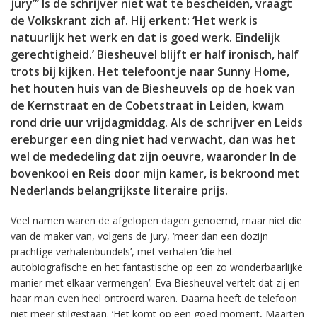
jury”’ Is de schrijver niet wat te bescheiden, vraagt
de Volkskrant zich af. Hij erkent: ‘Het werk is
natuurlijk het werk en dat is goed werk. Eindelijk
gerechtigheid.’ Biesheuvel blijft er half ironisch, half
trots bij kijken. Het telefoontje naar Sunny Home,
het houten huis van de Biesheuvels op de hoek van
de Kernstraat en de Cobetstraat in Leiden, kwam
rond drie uur vrijdagmiddag. Als de schrijver en Leids
ereburger een ding niet had verwacht, dan was het
wel de mededeling dat zijn oeuvre, waaronder In de
bovenkooi en Reis door mijn kamer, is bekroond met
Nederlands belangrijkste literaire prijs.
Veel namen waren de afgelopen dagen genoemd, maar niet die
van de maker van, volgens de jury, ‘meer dan een dozijn
prachtige verhalenbundels’, met verhalen ‘die het
autobiografische en het fantastische op een zo wonderbaarlijke
manier met elkaar vermengen’. Eva Biesheuvel vertelt dat zij en
haar man even heel ontroerd waren. Daarna heeft de telefoon
niet meer stilgestaan. ‘Het komt op een goed moment, Maarten