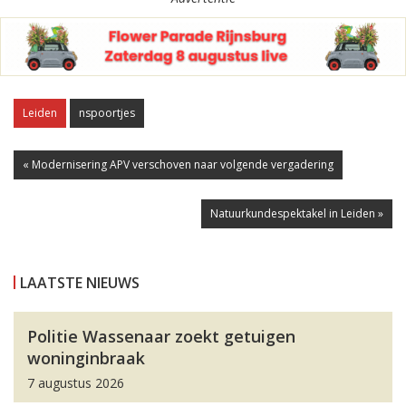
Leiden
nspoortjes
« Modernisering APV verschoven naar volgende vergadering
Natuurkundespektakel in Leiden »
LAATSTE NIEUWS
Politie Wassenaar zoekt getuigen
woninginbraak
7 augustus 2026