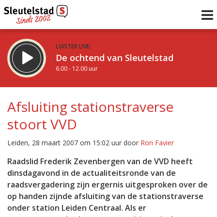
LUISTER LIVE:
De ochtend van Sleutelstad
6.00 - 12.00 uur
STRAKS:
De middag van Sleutelstad
Afsluiting stationstraverse
12.00 - 18.00 uur
stoort VVD
uur 1 van 0
Vorig uur
Volgend uur
Leiden, 28 maart 2007 om 15:02 uur door
Ron Favier
Inklappen
Raadslid Frederik Zevenbergen van de VVD heeft
dinsdagavond in de actualiteitsronde van de
raadsvergadering zijn ergernis uitgesproken over de
op handen zijnde afsluiting van de stationstraverse
onder station Leiden Centraal. Als er