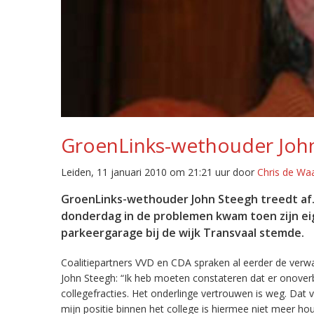
GroenLinks-wethouder John
Leiden, 11 januari 2010 om 21:21 uur door
Chris de Wa
GroenLinks-wethouder John Steegh treedt af. 
donderdag in de problemen kwam toen zijn eig
parkeergarage bij de wijk Transvaal stemde.
Coalitiepartners VVD en CDA spraken al eerder de verwach
John Steegh: “Ik heb moeten constateren dat er onoverb
collegefracties. Het onderlinge vertrouwen is weg. Dat 
mijn positie binnen het college is hiermee niet meer h