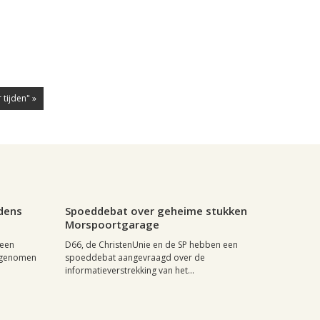
 tijden" »
0
Leiden, 5 februari 2010, 15:06
0
jdens
Spoeddebat over geheime stukken
Morspoortgarage
 een
D66, de ChristenUnie en de SP hebben een
d genomen
spoeddebat aangevraagd over de
informatieverstrekking van het...