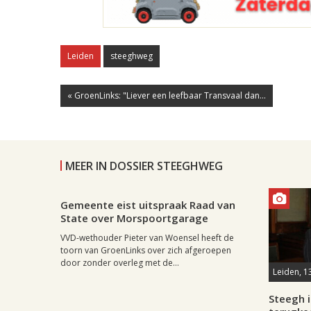
Leiden
steeghweg
« GroenLinks: "Liever een leefbaar Transvaal dan...
MEER IN DOSSIER STEEGHWEG
Leiden, 19 juni 2011, 18:51
0
Gemeente eist uitspraak Raad van
State over Morspoortgarage
VVD-wethouder Pieter van Woensel heeft de
toorn van GroenLinks over zich afgeroepen
door zonder overleg met de...
Leiden, 1
Steegh i