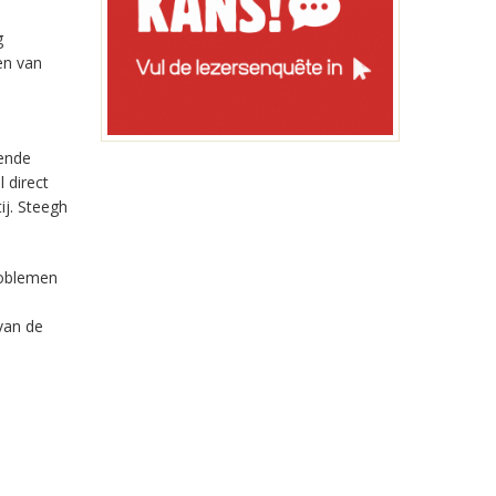
g
en van
iende
 direct
ij. Steegh
problemen
 van de