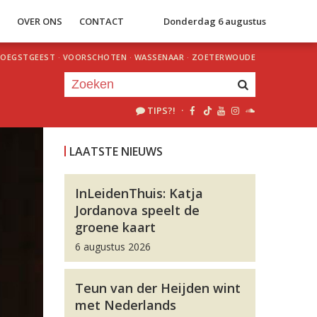
S
OVER ONS
CONTACT
Donderdag 6 augustus
OEGSTGEEST
·
VOORSCHOTEN
·
WASSENAAR
·
ZOETERWOUDE
TIPS?!
·
Je luistert nu naar
uur 1 van 0
LAATSTE NIEUWS
«
Vorig uur
Volgend uur
»
InLeidenThuis: Katja
Jordanova speelt de
groene kaart
6 augustus 2026
Teun van der Heijden wint
met Nederlands