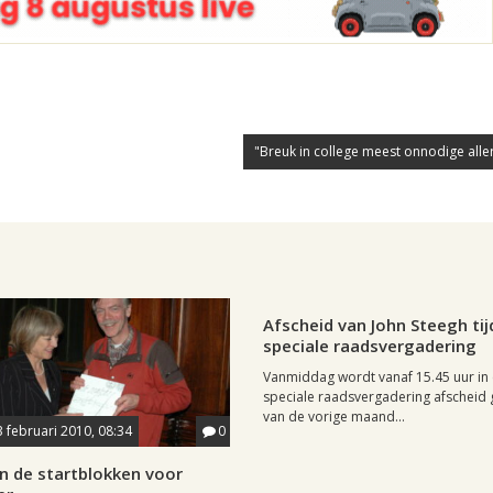
"Breuk in college meest onnodige aller
Leiden, 12 februari 2010, 10:46
Afscheid van John Steegh ti
speciale raadsvergadering
Vanmiddag wordt vanaf 15.45 uur in
speciale raadsvergadering afschei
van de vorige maand...
3 februari 2010, 08:34
0
n de startblokken voor