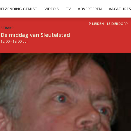
UITZENDING GEMIST
VIDEO’S
TV
ADVERTEREN
VACATURE
LEIDEN
·
LEIDERDORP
·
STRAKS:
De middag van Sleutelstad
12.00 - 18.00 uur