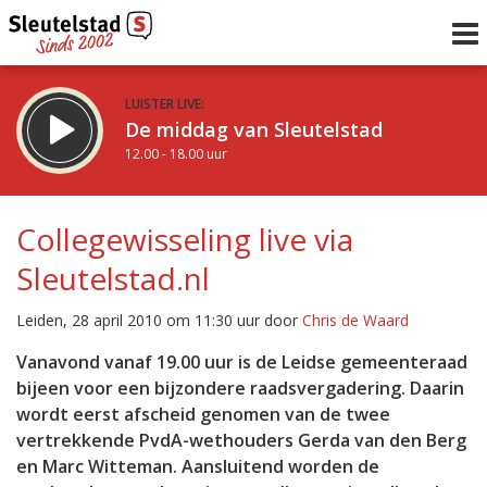
LUISTER LIVE:
De middag van Sleutelstad
12.00 - 18.00 uur
STRAKS:
De avond van Sleutelstad
Collegewisseling live via
18.00 - 19.00 uur
Sleutelstad.nl
uur 1 van 0
Vorig uur
Volgend uur
Leiden, 28 april 2010 om 11:30 uur door
Chris de Waard
Inklappen
Vanavond vanaf 19.00 uur is de Leidse gemeenteraad
bijeen voor een bijzondere raadsvergadering. Daarin
wordt eerst afscheid genomen van de twee
vertrekkende PvdA-wethouders Gerda van den Berg
en Marc Witteman. Aansluitend worden de