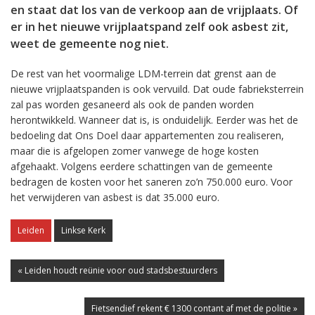
en staat dat los van de verkoop aan de vrijplaats. Of
er in het nieuwe vrijplaatspand zelf ook asbest zit,
weet de gemeente nog niet.
De rest van het voormalige LDM-terrein dat grenst aan de
nieuwe vrijplaatspanden is ook vervuild. Dat oude fabrieksterrein
zal pas worden gesaneerd als ook de panden worden
herontwikkeld. Wanneer dat is, is onduidelijk. Eerder was het de
bedoeling dat Ons Doel daar appartementen zou realiseren,
maar die is afgelopen zomer vanwege de hoge kosten
afgehaakt. Volgens eerdere schattingen van de gemeente
bedragen de kosten voor het saneren zo’n 750.000 euro. Voor
het verwijderen van asbest is dat 35.000 euro.
Leiden
Linkse Kerk
« Leiden houdt reünie voor oud stadsbestuurders
Fietsendief rekent € 1300 contant af met de politie »