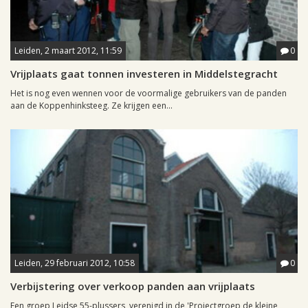
Leiden, 2 maart 2012, 11:59
0
Vrijplaats gaat tonnen investeren in Middelstegracht
Het is nog even wennen voor de voormalige gebruikers van de panden
aan de Koppenhinksteeg. Ze krijgen een...
Leiden, 29 februari 2012, 10:58
0
Verbijstering over verkoop panden aan vrijplaats
Een groep Leidse 55-plussers, verenigd in de 'Projectgroep de kleine