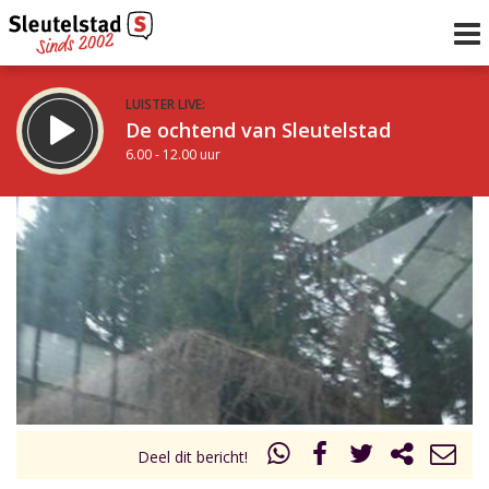
LUISTER LIVE:
De ochtend van Sleutelstad
6.00 - 12.00 uur
STRAKS:
De middag van Sleutelstad
12.00 - 19.00 uur
uur 1 van 0
Vorig uur
Volgend uur
Inklappen
Deel dit bericht!