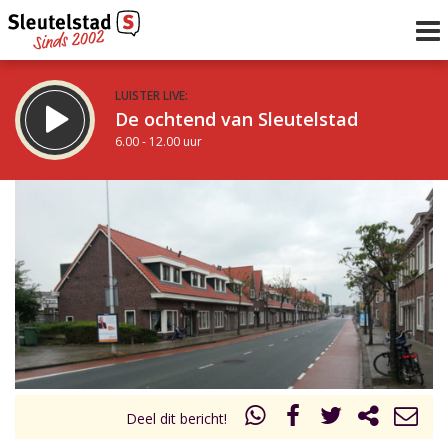
LUISTER LIVE:
De ochtend van Sleutelstad
6.00 - 12.00 uur
STRAKS:
De middag van Sleutelstad
12.00 - 19.00 uur
uur 1 van 0
Vorig uur
Volgend uur
Inklappen
Deel dit bericht!