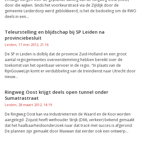
door die wijken. Sinds het voorkeurstracé via de Zijldijk door de
gemeente Leiderdorp werd geblokkeerd, is het de bedoeling om de RWO
deels in een...
Teleurstelling en blijdschap bij SP Leiden na
provinciebesluit
Leiden, 17 mei 2012, 21:16
De SP in Leiden is dolblij dat de provincie Zuid-Holland en een groot
aantal regiogemeentes overeenstemming hebben bereikt over de
toekomst van het openbaar vervoer in de regio. "In plaats van de
RijnGouweLijn komt er verdubbeling van de treindienst naar Utrecht door
nieuw...
Ringweg Oost krijgt deels open tunnel onder
Sumatrastraat
Leiden, 28 maart 2012, 14:19
De Ringweg Oost kan via Industrieterrein de Waard en de Kooi worden
aangelegd. Zojuist heeft wethouder Strijk (D66, verkeer) bekend gemaakt
dat het haalbaarheidsonderzoek naar dat tracé met succes is afgerond.
De plannen zijn gemaakt door Maxwan dat eerder ook een ontwerp...