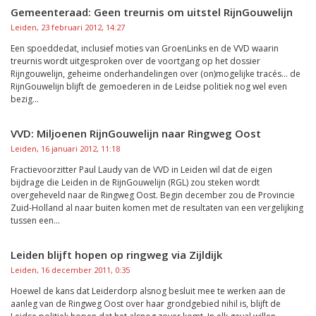
Gemeenteraad: Geen treurnis om uitstel RijnGouwelijn
Leiden, 23 februari 2012, 14:27
Een spoeddedat, inclusief moties van GroenLinks en de VVD waarin
treurnis wordt uitgesproken over de voortgang op het dossier
Rijngouwelijn, geheime onderhandelingen over (on)mogelijke tracés... de
RijnGouwelijn blijft de gemoederen in de Leidse politiek nog wel even
bezig...
VVD: Miljoenen RijnGouwelijn naar Ringweg Oost
Leiden, 16 januari 2012, 11:18
Fractievoorzitter Paul Laudy van de VVD in Leiden wil dat de eigen
bijdrage die Leiden in de RijnGouwelijn (RGL) zou steken wordt
overgeheveld naar de Ringweg Oost. Begin december zou de Provincie
Zuid-Holland al naar buiten komen met de resultaten van een vergelijking
tussen een...
Leiden blijft hopen op ringweg via Zijldijk
Leiden, 16 december 2011, 0:35
Hoewel de kans dat Leiderdorp alsnog besluit mee te werken aan de
aanleg van de Ringweg Oost over haar grondgebied nihil is, blijft de