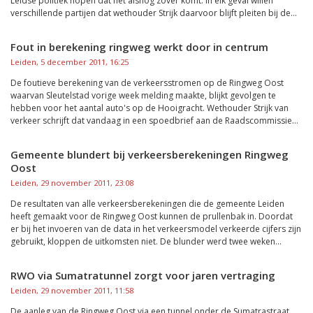
Leidse politiek hopen dat het alsnog zover komt. In elk geval willen
verschillende partijen dat wethouder Strijk daarvoor blijft pleiten bij de...
Fout in berekening ringweg werkt door in centrum
Leiden, 5 december 2011, 16:25
De foutieve berekening van de verkeersstromen op de Ringweg Oost
waarvan Sleutelstad vorige week melding maakte, blijkt gevolgen te
hebben voor het aantal auto's op de Hooigracht. Wethouder Strijk van
verkeer schrijft dat vandaag in een spoedbrief aan de Raadscommissie...
Gemeente blundert bij verkeersberekeningen Ringweg
Oost
Leiden, 29 november 2011, 23:08
De resultaten van alle verkeersberekeningen die de gemeente Leiden
heeft gemaakt voor de Ringweg Oost kunnen de prullenbak in. Doordat
er bij het invoeren van de data in het verkeersmodel verkeerde cijfers zijn
gebruikt, kloppen de uitkomsten niet. De blunder werd twee weken...
RWO via Sumatratunnel zorgt voor jaren vertraging
Leiden, 29 november 2011, 11:58
De aanleg van de Ringweg Oost via een tunnel onder de Sumatrastraat