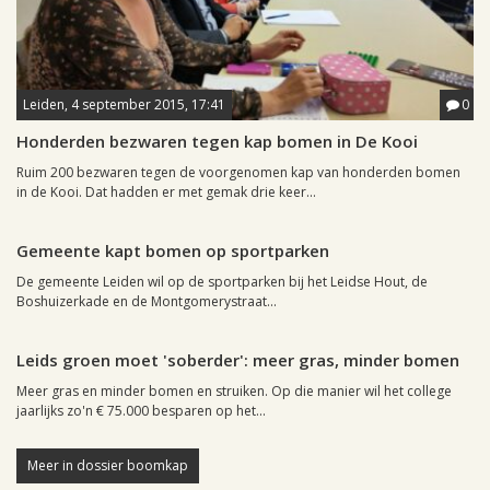
Leiden, 4 september 2015, 17:41
0
Honderden bezwaren tegen kap bomen in De Kooi
Ruim 200 bezwaren tegen de voorgenomen kap van honderden bomen
in de Kooi. Dat hadden er met gemak drie keer...
Leiden, 31 oktober 2002, 01:23
0
Gemeente kapt bomen op sportparken
De gemeente Leiden wil op de sportparken bij het Leidse Hout, de
Boshuizerkade en de Montgomerystraat...
Leiden, 9 oktober 2002, 11:13
0
Leids groen moet 'soberder': meer gras, minder bomen
Meer gras en minder bomen en struiken. Op die manier wil het college
jaarlijks zo'n € 75.000 besparen op het...
Meer in dossier boomkap