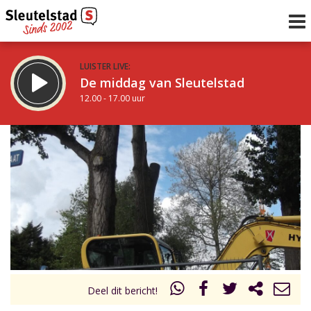
LUISTER LIVE:
De middag van Sleutelstad
12.00 - 17.00 uur
STRAKS:
Sleutelstad 30
17.00 - 19.00 uur
uur 1 van 0
Vorig uur
Volgend uur
Inklappen
Deel dit bericht!