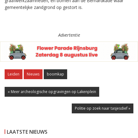
graafwerkzaamheden, en bomen aan de Bernardkade waar
gemeentelijke zandgrond op gestort is.
Advertentie
Leiden
Nieuws
boomkap
« Meer archeologische opgravingen op Lakenplein
Politie op zoek naar tasjesdief »
LAATSTE NIEUWS