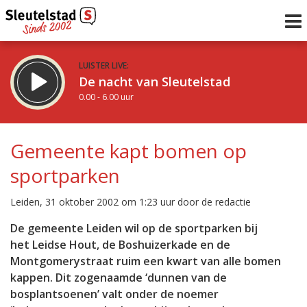
LUISTER LIVE:
De nacht van Sleutelstad
0.00 - 6.00 uur
STRAKS:
De ochtend van Sleutelstad
Gemeente kapt bomen op
6.00 - 12.00 uur
sportparken
uur 1 van 0
Vorig uur
Volgend uur
Leiden, 31 oktober 2002 om 1:23 uur door de redactie
Inklappen
De gemeente Leiden wil op de sportparken bij
het Leidse Hout, de Boshuizerkade en de
Montgomerystraat ruim een kwart van alle bomen
kappen. Dit zogenaamde ‘dunnen van de
bosplantsoenen’ valt onder de noemer