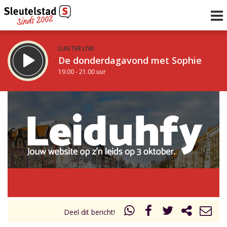
LUISTER LIVE:
De donderdagavond met Sophie
19.00 - 21.00 uur
STRAKS:
De avond van Sleutelstad
21.00 - 0.00 uur
uur 1 van 0
Vorig uur
Volgend uur
Inklappen
Deel dit bericht!