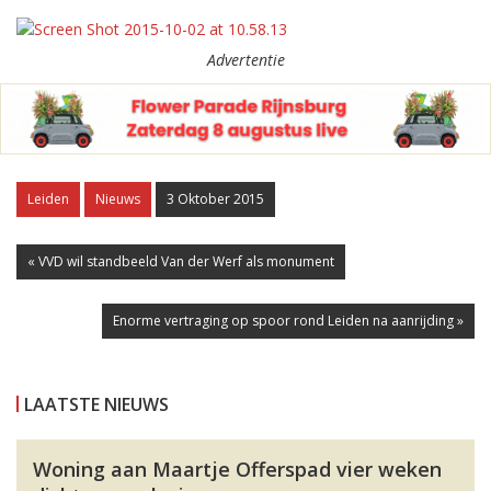
Advertentie
Leiden
Nieuws
3 Oktober 2015
« VVD wil standbeeld Van der Werf als monument
Enorme vertraging op spoor rond Leiden na aanrijding »
LAATSTE NIEUWS
Woning aan Maartje Offerspad vier weken