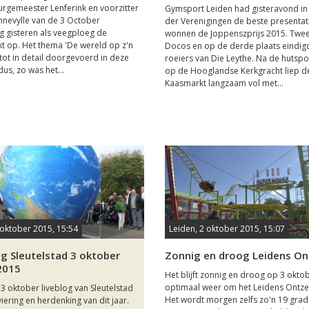
gemeester Lenferink en voorzitter
Gymsport Leiden had gisteravond in
nnevylle van de 3 October
der Verenigingen de beste presentat
g gisteren als veegploeg de
wonnen de Joppenszprijs 2015. Twe
 op. Het thema 'De wereld op z'n
Docos en op de derde plaats eindig
tot in detail doorgevoerd in deze
roeiers van Die Leythe. Na de hutspo
dus, zo was het...
op de Hooglandse Kerkgracht liep d
Kaasmarkt langzaam vol met...
 oktober 2015, 15:54
Leiden, 2 oktober 2015, 15:07
og Sleutelstad 3 oktober
Zonnig en droog Leidens On
2015
Het blijft zonnig en droog op 3 okto
optimaal weer om het Leidens Ontzet
t 3 oktober liveblog van Sleutelstad
Het wordt morgen zelfs zo'n 19 grad
iering en herdenking van dit jaar.