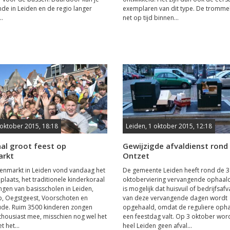
nde in Leiden en de regio langer
exemplaren van dit type. De trommel
.
net op tijd binnen...
 oktober 2015, 18:18
Leiden, 1 oktober 2015, 12:18
al groot feest op
Gewijzigde afvaldienst rond
arkt
Ontzet
enmarkt in Leiden vond vandaag het
De gemeente Leiden heeft rond de 3
plaats, het traditionele kinderkoraal
oktoberviering vervangende ophaal
ingen van basisscholen in Leiden,
is mogelijk dat huisvuil of bedrijfsaf
p, Oegstgeest, Voorschoten en
van deze vervangende dagen wordt
de. Ruim 3500 kinderen zongen
opgehaald, omdat de reguliere oph
thousiast mee, misschien nog wel het
een feestdag valt. Op 3 oktober word
 het...
heel Leiden geen afval...