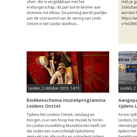
zilver, die is vergelijkbaar met het
Heb je ga
ereburgerschap, dit jaar toe te kennen aan
3oktober
dominee Ad Alblas. De penning wordt jaarlijks
worden h
aan de vooravond van de viering van Leids
https://
Ontzet in het Leidse stadhuis...
v=hGXMQ_
Leiden, 2 oktober 2015, 14:11
Leiden, 2
Blokkenschema muziekprogramma
Aangepa
Leidens Ontzet
tijdens 
Tijdens het Leidens Ontzet, vandaag en
Arriva rijd
morgen, is er een hoop live muziek te horen.
Leidens On
De Leidse muziekblog MuziekGezien heeft om
dienstrege
die reden een overzichtelijk tijdschema
tijdens het
gemaakt van alle podia en optredens tijdens
bereikbaar