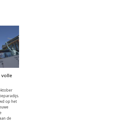
 volle
oktober
ieparadijs.
wd op het
ieuwe
e
aan de