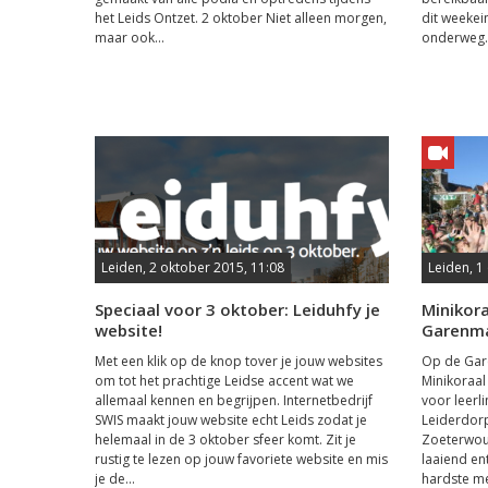
het Leids Ontzet. 2 oktober Niet alleen morgen,
dit weekei
maar ook...
onderweg..
Leiden, 2 oktober 2015, 11:08
Leiden, 1
Speciaal voor 3 oktober: Leiduhfy je
Minikora
website!
Garenm
Met een klik op de knop tover je jouw websites
Op de Gar
om tot het prachtige Leidse accent wat we
Minikoraal 
allemaal kennen en begrijpen. Internetbedrijf
voor leerl
SWIS maakt jouw website echt Leids zodat je
Leiderdor
helemaal in de 3 oktober sfeer komt. Zit je
Zoeterwou
rustig te lezen op jouw favoriete website en mis
laaiend en
je de...
hardste met