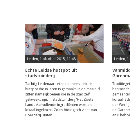
Leiden, 1 oktober 2015, 11:48
Leiden, 1
Échte Leidse hutspot uit
Vanmidd
stadstuinderij
Garenm
Tachtig Leidenaars eten de meest Leidse
Traditiege
hutspot die in jaren is gemaakt. In de maaltijd
basisonder
zitten namelijk penen die in de stad zelf
gemeenten
gekweekt zijn, in stadstuinderij 'Het Zoete
koraallied
Land'. Aanvullende ingrediënten worden
der Werf, 
lokaal ingekocht. Zoals biologisch vlees van
de Garenma
Boerderij Buiten...
en 8 hebbe