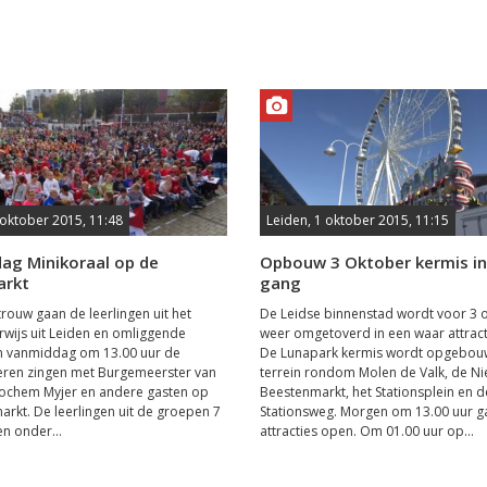
 oktober 2015, 11:48
Leiden, 1 oktober 2015, 11:15
ag Minikoraal op de
Opbouw 3 Oktober kermis in
arkt
gang
trouw gaan de leerlingen uit het
De Leidse binnenstad wordt voor 3 
wijs uit Leiden en omliggende
weer omgetoverd in een waar attract
 vanmiddag om 13.00 uur de
De Lunapark kermis wordt opgebou
eren zingen met Burgemeerster van
terrein rondom Molen de Valk, de N
Jochem Myjer en andere gasten op
Beestenmarkt, het Stationsplein en d
rkt. De leerlingen uit de groepen 7
Stationsweg. Morgen om 13.00 uur g
n onder...
attracties open. Om 01.00 uur op...