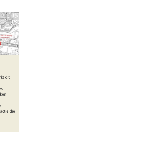
t dit
es
kken
k
actie die