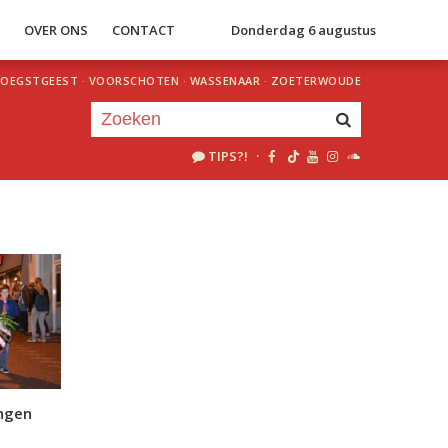
S
OVER ONS
CONTACT
Donderdag 6 augustus
OEGSTGEEST
·
VOORSCHOTEN
·
WASSENAAR
·
ZOETERWOUDE
TIPS?!
·
Je luistert nu naar
uur 1 van 0
«
Vorig uur
Volgend uur
»
ngen