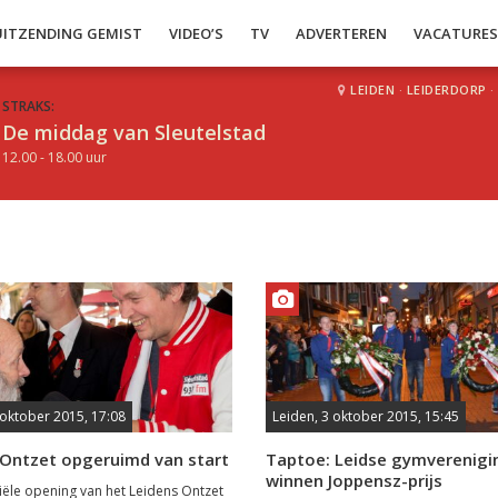
UITZENDING GEMIST
VIDEO’S
TV
ADVERTEREN
VACATURE
LEIDEN
·
LEIDERDORP
·
STRAKS:
De middag van Sleutelstad
12.00 - 18.00 uur
 oktober 2015, 17:08
Leiden, 3 oktober 2015, 15:45
 Ontzet opgeruimd van start
Taptoe: Leidse gymverenigi
winnen Joppensz-prijs
iciële opening van het Leidens Ontzet