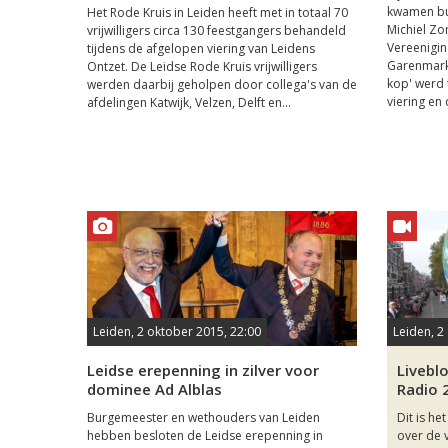
kwamen bur
Het Rode Kruis in Leiden heeft met in totaal 70
Michiel Zo
vrijwilligers circa 130 feestgangers behandeld
Vereenigin
tijdens de afgelopen viering van Leidens
Garenmarkt
Ontzet. De Leidse Rode Kruis vrijwilligers
kop' werd 
werden daarbij geholpen door collega's van de
viering en 
afdelingen Katwijk, Velzen, Delft en...
Leiden, 2 oktober 2015, 22:00
Leiden, 2
Leidse erepenning in zilver voor
Livebl
dominee Ad Alblas
Radio 
Burgemeester en wethouders van Leiden
Dit is he
hebben besloten de Leidse erepenning in
over de v