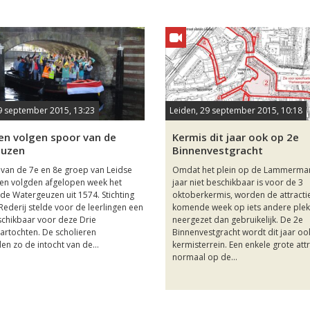
9 september 2015, 13:23
Leiden, 29 september 2015, 10:18
ren volgen spoor van de
Kermis dit jaar ook op 2e
euzen
Binnenvestgracht
 van de 7e en 8e groep van Leidse
Omdat het plein op de Lammermark
en volgden afgelopen week het
jaar niet beschikbaar is voor de 3
de Watergeuzen uit 1574. Stichting
oktoberkermis, worden de attracti
Rederij stelde voor de leerlingen een
komende week op iets andere ple
schikbaar voor deze Drie
neergezet dan gebruikelijk. De 2e
rtochten. De scholieren
Binnenvestgracht wordt dit jaar oo
en zo de intocht van de...
kermisterrein. Een enkele grote attr
normaal op de...