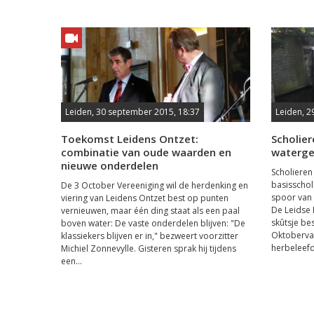
Leiden, 30 september 2015, 18:37
Leiden, 2
Toekomst Leidens Ontzet:
Scholie
combinatie van oude waarden en
waterg
nieuwe onderdelen
Scholieren
basisschol
De 3 October Vereeniging wil de herdenking en
spoor van 
viering van Leidens Ontzet best op punten
De Leidse 
vernieuwen, maar één ding staat als een paal
skûtsje be
boven water: De vaste onderdelen blijven: "De
Oktobervaa
klassiekers blijven er in," bezweert voorzitter
herbeleefd
Michiel Zonnevylle. Gisteren sprak hij tijdens
een...