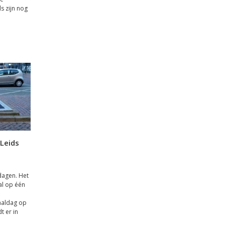
s zijn nog
 Leids
dagen. Het
val op één
aaldag op
t er in