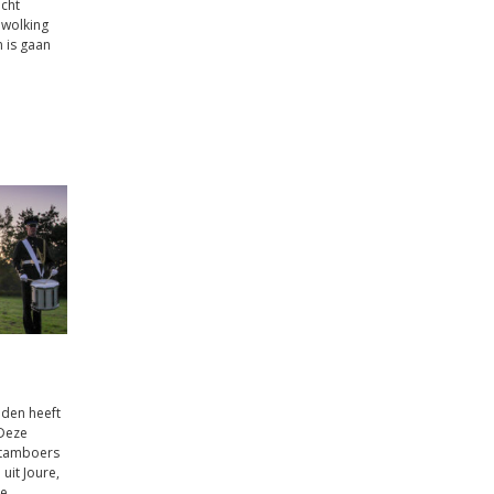
cht
ewolking
 is gaan
den heeft
 Deze
 tamboers
uit Joure,
te