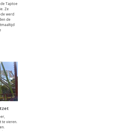
 de Taptoe
ie. Ze
ede werd
den de
tmaaltijd
e
tzet
ber,
 te vieren.
en.