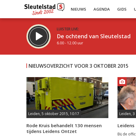
NIEUWS
AGENDA
GIDS
LUISTER LIVE:
De ochtend van Sleutelstad
6.00 - 12.00 uur
NIEUWSOVERZICHT VOOR 3 OKTOBER 2015
Inklappen
Leiden, 5 oktober 2015, 10:17
Leiden, 3
Rode Kruis behandelt 130 mensen
Leidens
tijdens Leidens Ontzet
Bij de off