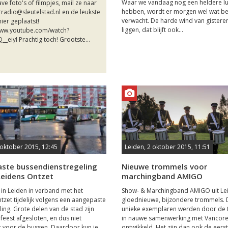
Waar we vandaag nog een heldere lu
ve foto's of filmpjes, mail ze naar
hebben, wordt er morgen wel wat b
radio@sleutelstad.nl en de leukste
verwacht. De harde wind van gisteren
ier geplaatst!
liggen, dat blijft ook...
www.youtube.com/watch?
_eiyI Prachtig toch! Grootste...
 oktober 2015, 12:45
Leiden, 2 oktober 2015, 11:51
ste bussendienstregeling
Nieuwe trommels voor
Leidens Ontzet
marchingband AMIGO
t in Leiden in verband met het
Show- & Marchingband AMIGO uit Lei
tzet tijdelijk volgens een aangepaste
gloednieuwe, bijzondere trommels.
ling. Grote delen van de stad zijn
unieke exemplaren werden door de
 feest afgesloten, en dus niet
in nauwe samenwerking met Vancore 
 voor de bussen. Daardoor kun je
ontwikkeld. Het zijn dan ook de eers