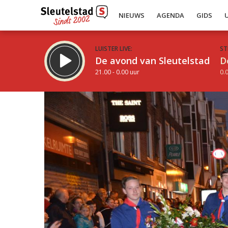
NIEUWS
AGENDA
GIDS
LUISTER LIVE:
ST
De avond van Sleutelstad
D
21.00 - 0.00 uur
0.0
Inklappen