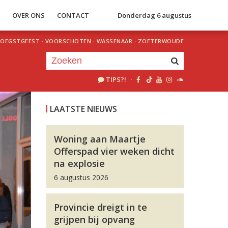
S
OVER ONS
CONTACT
Donderdag 6 augustus
OEGSTGEEST
·
VOORSCHOTEN
·
WASSENAAR
·
ZOETERWOUDE
TIPS?!
·
Je luistert nu naar
uur 1 van 0
LAATSTE NIEUWS
«
Vorig uur
Volgend uur
»
Woning aan Maartje
Offerspad vier weken dicht
na explosie
6 augustus 2026
Provincie dreigt in te
grijpen bij opvang