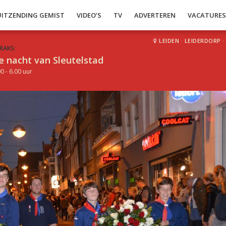
UITZENDING GEMIST
VIDEO’S
TV
ADVERTEREN
VACATURE
LEIDEN
·
LEIDERDORP
·
RAKS:
e nacht van Sleutelstad
0 - 6.00 uur