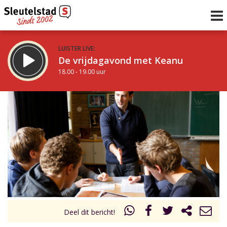
LUISTER LIVE:
De vrijdagavond met Keanu
18.00 - 19.00 uur
STRAKS:
De Vrijdagavond met Gijs
19.00 - 21.00 uur
uur 1 van 0
Vorig uur
Volgend uur
Inklappen
Deel dit bericht!