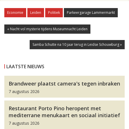
Economie
Leiden
Politiek
Parkeergarage Lammermarkt
« Nacht vol mysterie tijdens Museumnacht Leiden
Samba Schutte na 10 jaar terug in Leidse Schouwburg »
LAATSTE NIEUWS
Brandweer plaatst camera's tegen inbraken
7 augustus 2026
Restaurant Porto Pino heropent met
mediterrane menukaart en sociaal initiatief
7 augustus 2026