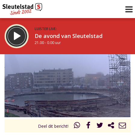
LUISTER LIVE:
De avond van Sleutelstad
21.00 - 0.00 uur
STRAKS:
De nacht van Sleutelstad
0.00 - 6.00 uur
uur 1 van 0
Vorig uur
Volgend uur
Inklappen
Deel dit bericht!