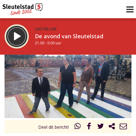
LUISTER LIVE:
De avond van Sleutelstad
21.00 - 0.00 uur
STRAKS:
De nacht van Sleutelstad
0.00 - 6.00 uur
uur 1 van 0
Vorig uur
Volgend uur
Inklappen
Deel dit bericht!