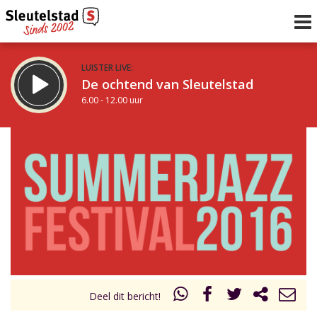
LUISTER LIVE:
De ochtend van Sleutelstad
6.00 - 12.00 uur
STRAKS:
De middag van Sleutelstad
12.00 - 18.00 uur
uur 1 van 0
Vorig uur
Volgend uur
Inklappen
Deel dit bericht!