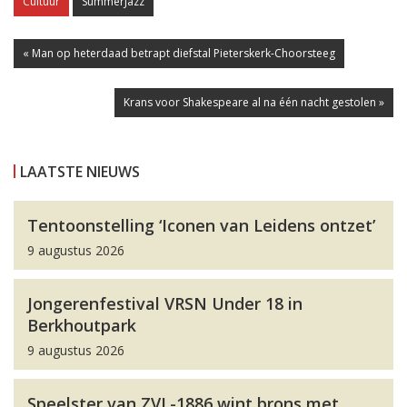
Cultuur
SummerJazz
« Man op heterdaad betrapt diefstal Pieterskerk-Choorsteeg
Krans voor Shakespeare al na één nacht gestolen »
LAATSTE NIEUWS
Tentoonstelling ‘Iconen van Leidens ontzet’
9 augustus 2026
Jongerenfestival VRSN Under 18 in
Berkhoutpark
9 augustus 2026
Speelster van ZVL-1886 wint brons met