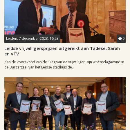
Leiden, 7 december 2023, 16:23
0
Leidse vrijwilligersprijzen uitgereikt aan Tadese, Sarah
en VTV
Aan de vooravond van de 'Dag van de vrijwilliger' zijn woensdagavond in
de Burgerzaal van het Leidse stadhuis de...