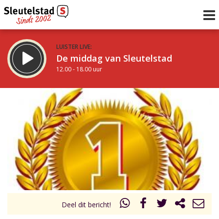
LUISTER LIVE:
De middag van Sleutelstad
12.00 - 18.00 uur
STRAKS:
De vrijdagavond met Keanu
18.00 - 19.00 uur
uur 1 van 0
Vorig uur
Volgend uur
Inklappen
Deel dit bericht!