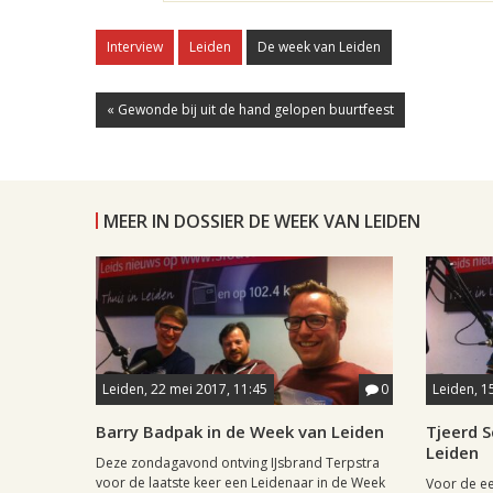
Interview
Leiden
De week van Leiden
« Gewonde bij uit de hand gelopen buurtfeest
MEER IN DOSSIER DE WEEK VAN LEIDEN
Leiden, 22 mei 2017, 11:45
0
Leiden, 1
Barry Badpak in de Week van Leiden
Tjeerd S
Leiden
Deze zondagavond ontving IJsbrand Terpstra
voor de laatste keer een Leidenaar in de Week
Voor de ee