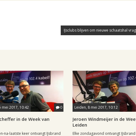
IJsclubs blijven om nieuwe schaatshal vrag
5 mei 2017, 10:42
0
Leiden, 8 mei 2017, 10:12
cheffer in de Week van
Jeroen Windmeijer in de Wee
Leiden
n-na-laatste keer ontvangt IJsbrand
Elke zondagavond ontvangt IJsbrand