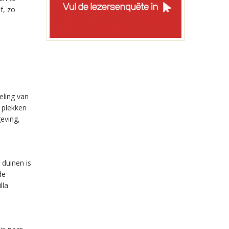
f, zo
eling van
 plekken
geving,
 duinen is
de
lla