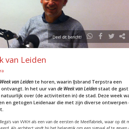
Deel dit bericht!
k van Leiden
ra
 Week van Leiden
te horen, waarin IJsbrand Terpstra een
d ontvangt. In het uur van
de Week van Leiden
staat de gast
 natuurlijk over (de activiteiten in) de stad. Deze week w
ren en getogen Leidenaar die met zijn diverse ontwerpen
t.
ollega’s van VVKH als een van de eersten de Meelfabriek, waar op di
rd. Als architect vindt hij het belangrijk om een signaal af te geven 