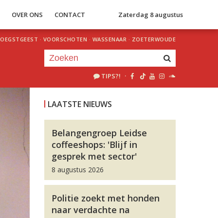
S
OVER ONS
CONTACT
Zaterdag 8 augustus
OEGSTGEEST
·
VOORSCHOTEN
·
WASSENAAR
·
ZOETERWOUDE
TIPS?!
·
Je luistert nu naar
uur 1 van 0
LAATSTE NIEUWS
«
Vorig uur
Volgend uur
»
Belangengroep Leidse
coffeeshops: 'Blijf in
gesprek met sector'
8 augustus 2026
Politie zoekt met honden
naar verdachte na