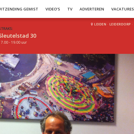
UITZENDING GEMIST
VIDEO’S
TV
ADVERTEREN
VACATURE
LEIDEN
·
LEIDERDORP
·
STRAKS:
Sleutelstad 30
17.00 - 19.00 uur