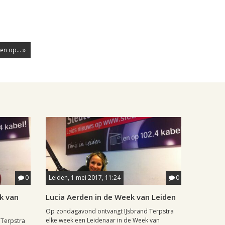
en op... »
0
Leiden, 1 mei 2017, 11:24
0
k van
Lucia Aerden in de Week van Leiden
Op zondagavond ontvangt IJsbrand Terpstra
elke week een Leidenaar in de Week van
 Terpstra