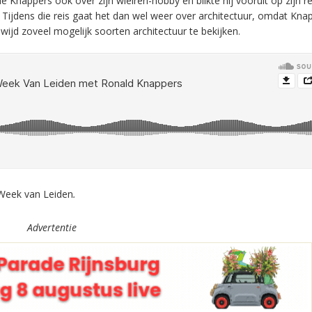
de Knappers ook over zijn wielren-hobby en blikte hij vooruit op zijn r
s. Tijdens die reis gaat het dan wel weer over architectuur, omdat Kna
d zoveel mogelijk soorten architectuur te bekijken.
Week van Leiden
.
Advertentie