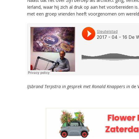
Naast dat het over zijn beroep als architect ging, vertel
Ierland, waar hij zich al druk op aan het voorbereiden i
met een groep vrienden heeft voorgenomen om wereldwij
IJsbrand Terpstra in gesprek met Ronald Knappers in
de 