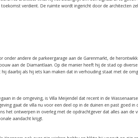
e toekomst verdient. De ruimte wordt ingericht door de architecten zel
or onder andere de parkeergarage aan de Garenmarkt, de herontwikk
bouw aan de Diamantlaan. Op die manier heeft hij de stad op diverse
t hij daarbij als hij iets kan maken dat in verhouding staat met de om
gaan in de omgeving, is Villa Meijendel dat recent in de Wassenaarse
ving gaat de villa nu voor een deel op in de duinen en past goed in 
ns het ontwerpen in overleg met de opdrachtgever dat alles aan de vi
nale aandacht krijgt.