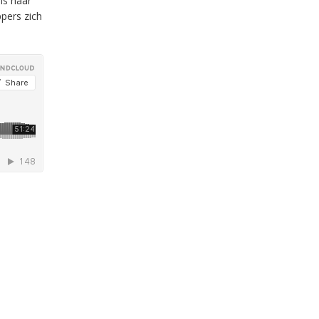
eis naar
ppers zich