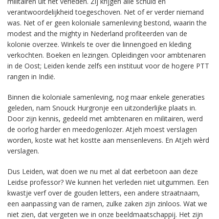
militairen uit het verleden. Zij krijgen alle schuld en
verantwoordelijkheid toegeschoven. Net of er verder niemand
was. Net of er geen koloniale samenleving bestond, waarin the
modest and the mighty in Nederland profiteerden van de
kolonie overzee. Winkels te over die linnengoed en kleding
verkochten. Boeken en lezingen. Opleidingen voor ambtenaren
in de Oost; Leiden kende zelfs een instituut voor de hogere PTT
rangen in Indië.
Binnen die koloniale samenleving, nog maar enkele generaties
geleden, nam Snouck Hurgronje een uitzonderlijke plaats in.
Door zijn kennis, gedeeld met ambtenaren en militairen, werd
de oorlog harder en meedogenlozer. Atjeh moest verslagen
worden, koste wat het kostte aan mensenlevens. En Atjeh wèrd
verslagen.
Dus Leiden, wat doen we nu met al dat eerbetoon aan deze
Leidse professor? We kunnen het verleden niet uitgummen. Een
kwastje verf over de gouden letters, een andere straatnaam,
een aanpassing van de ramen, zulke zaken zijn zinloos. Wat we
niet zien, dat vergeten we in onze beeldmaatschappij. Het zijn