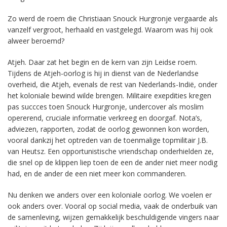
Zo werd de roem die Christiaan Snouck Hurgronje vergaarde als
vanzelf vergroot, herhaald en vastgelegd. Waarom was hij ook
alweer beroemd?
Atjeh. Daar zat het begin en de kern van zijn Leidse roem.
Tijdens de Atjeh-oorlog is hij in dienst van de Nederlandse
overheid, die Atjeh, evenals de rest van Nederlands-Indië, onder
het koloniale bewind wilde brengen. Militaire exepdities kregen
pas succces toen Snouck Hurgronje, undercover als moslim
opererend, cruciale informatie verkreeg en doorgaf. Nota’s,
adviezen, rapporten, zodat de oorlog gewonnen kon worden,
vooral dankzij het optreden van de toenmalige topmilitair J.B.
van Heutsz. Een opportunistische vriendschap onderhielden ze,
die snel op de klippen liep toen de een de ander niet meer nodig
had, en de ander de een niet meer kon commanderen.
Nu denken we anders over een koloniale oorlog. We voelen er
ook anders over. Vooral op social media, vaak de onderbuik van
de samenleving, wijzen gemakkelijk beschuldigende vingers naar