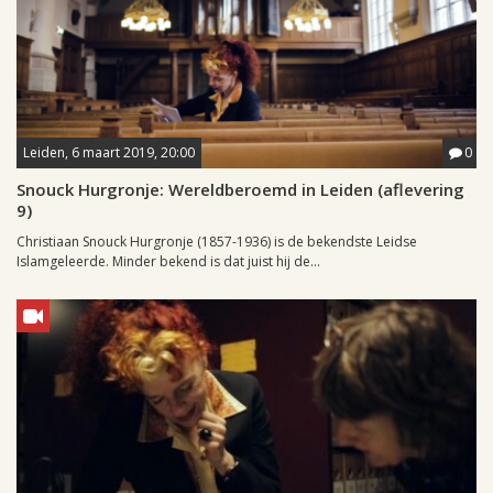
Leiden, 6 maart 2019, 20:00
0
Snouck Hurgronje: Wereldberoemd in Leiden (aflevering
9)
Christiaan Snouck Hurgronje (1857-1936) is de bekendste Leidse
Islamgeleerde. Minder bekend is dat juist hij de...