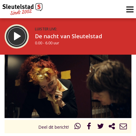
LUISTER LIVE:
De nacht van Sleutelstad
0.00 - 6.00 uur
STRAKS:
De ochtend van Sleutelstad
6.00 - 12.00 uur
uur 1 van 0
Vorig uur
Volgend uur
Inklappen
Deel dit bericht!