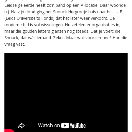
Leidse geleerde heeft zo’n pand op een A-locatie. Daar woonde
hij. Na zijn dood ging het Snouck Hurgronje huis naar het LUF
(Leids Universiteits Fonds) dat het later weer verkocht. De
moderne tijd is vol wisselingen. Nu zetelen er organisaties in,
maar die gouden letters glanzen nog steeds. Dat je voelt: die
Snouck, dat wás iemand. Zeker. Maar wat voor iemand? Hou die
vraag vast.