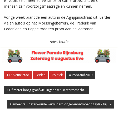
Bijvoorbeeld meer surveillance of cameratoezicht, en of
mensen zelf voorzorgsmaatregelen kunnen nemen.
Vorige week brandde een auto in de Agrippinastraat uit. Eerder
vielen auto’s op het Morssingelterrein, de Frederik van
Eedenlaan en Peppelrode ten prooi aan de vlammen.
Advertentie
112 Sleutelstad
Leiden
Politiek
autobrand2019
« Elf meter hoog graafwiel ingehesen in startschacht...
Gemeente Zoeterwoude verwijdert Jongerenontmoetingsplek bij... »