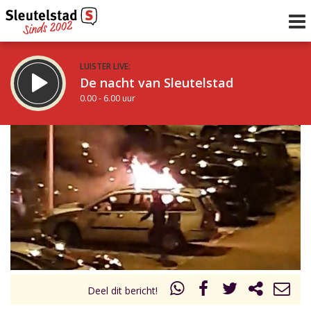
LUISTER LIVE:
De nacht van Sleutelstad
0.00 - 6.00 uur
STRAKS:
De ochtend van Sleutelstad
6.00 - 12.00 uur
uur 1 van 0
Vorig uur
Volgend uur
Inklappen
Deel dit bericht!