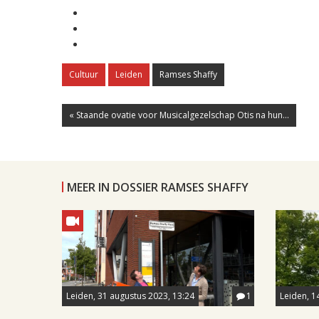
Cultuur
Leiden
Ramses Shaffy
« Staande ovatie voor Musicalgezelschap Otis na hun...
MEER IN DOSSIER RAMSES SHAFFY
Leiden, 31 augustus 2023, 13:24
1
Leiden, 1