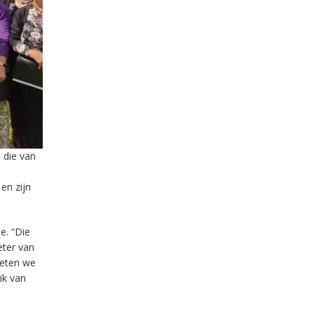
 die van
en zijn
e. “Die
eter van
oeten we
ik van