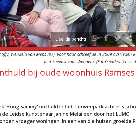
Deel dit bericht!
haffy, Wendela van Mens (87). voor haar schreef de in 2009 overleden 
lied Sneeuw voor Wendela. (Foto's/video: Chris 
nthuld bij oude woonhuis Ramses
rk ‘Hoog Sammy’ onthuld in het Terweepark achter stati
n de Leidse kunstenaar Janine Melai een door het LUMC
tonden vroeger woningen. In een van die huizen groeide 