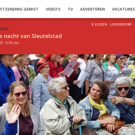
UITZENDING GEMIST
VIDEO’S
TV
ADVERTEREN
VACATURE
LEIDEN
·
LEIDERDORP
·
RAKS:
e nacht van Sleutelstad
0 - 6.00 uur