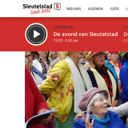
NIEUWS
AGENDA
GIDS
LUISTER LIVE:
ST
De avond van Sleutelstad
D
19.00 - 0.00 uur
0.0
Inklappen