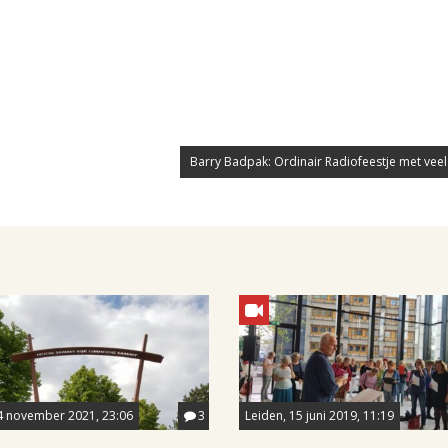
Barry Badpak: Ordinair Radiofeestje met veel 
4 november 2021, 23:06
3
Leiden, 15 juni 2019, 11:19