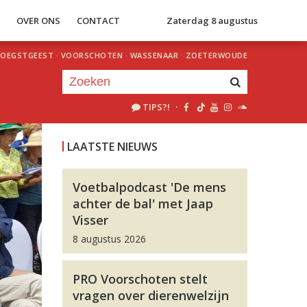
S
OVER ONS
CONTACT
Zaterdag 8 augustus
OEGSTGEEST
·
VOORSCHOTEN
·
WASSENAAR
·
ZOETERWOUDE
TIPS?!
·
Je luistert nu naar
uur 1 van 0
LAATSTE NIEUWS
«
Vorig uur
Volgend uur
»
Voetbalpodcast 'De mens
achter de bal' met Jaap
Visser
8 augustus 2026
PRO Voorschoten stelt
vragen over dierenwelzijn