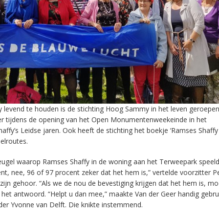
y levend te houden is de stichting Hoog Sammy in het leven geroepen
is er tijdens de opening van het Open Monumentenweekeinde in het
y’s Leidse jaren. Ook heeft de stichting het boekje ‘Ramses Shaffy 
elroutes.
vleugel waarop Ramses Shaffy in de woning aan het Terweepark speeld
, nee, 96 of 97 procent zeker dat het hem is,” vertelde voorzitter P
jn gehoor. “Als we de nou de bevestiging krijgen dat het hem is, m
het antwoord. “Helpt u dan mee,” maakte Van der Geer handig gebru
r Yvonne van Delft. Die knikte instemmend.